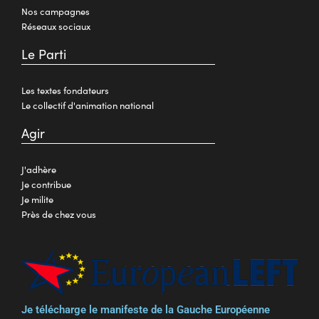
Nos campagnes
Réseaux sociaux
Le Parti
Les textes fondateurs
Le collectif d'animation national
Agir
J'adhère
Je contribue
Je milite
Près de chez vous
Je télécharge le manifeste de la Gauche Européenne