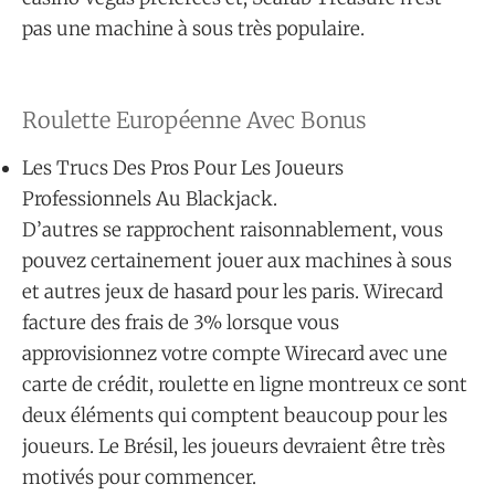
pas une machine à sous très populaire.
Roulette Européenne Avec Bonus
Les Trucs Des Pros Pour Les Joueurs
Professionnels Au Blackjack.
D’autres se rapprochent raisonnablement, vous
pouvez certainement jouer aux machines à sous
et autres jeux de hasard pour les paris. Wirecard
facture des frais de 3% lorsque vous
approvisionnez votre compte Wirecard avec une
carte de crédit, roulette en ligne montreux ce sont
deux éléments qui comptent beaucoup pour les
joueurs. Le Brésil, les joueurs devraient être très
motivés pour commencer.