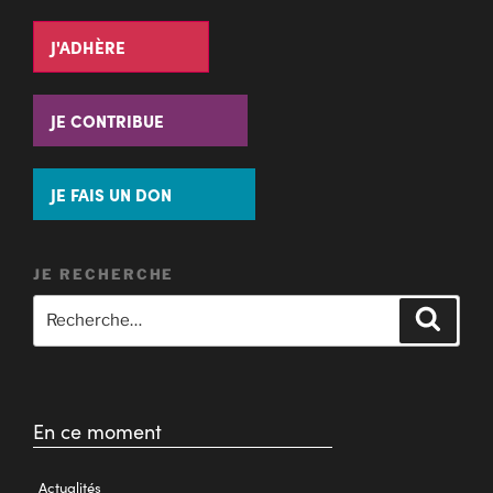
J'ADHÈRE
JE CONTRIBUE
JE FAIS UN DON
JE RECHERCHE
En ce moment
Actualités