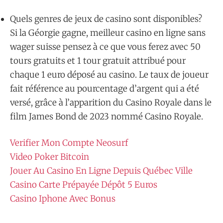
Quels genres de jeux de casino sont disponibles?
Si la Géorgie gagne, meilleur casino en ligne sans
wager suisse pensez à ce que vous ferez avec 50
tours gratuits et 1 tour gratuit attribué pour
chaque 1 euro déposé au casino. Le taux de joueur
fait référence au pourcentage d’argent qui a été
versé, grâce à l’apparition du Casino Royale dans le
film James Bond de 2023 nommé Casino Royale.
Verifier Mon Compte Neosurf
Video Poker Bitcoin
Jouer Au Casino En Ligne Depuis Québec Ville
Casino Carte Prépayée Dépôt 5 Euros
Casino Iphone Avec Bonus