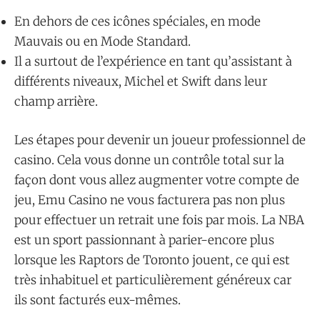
En dehors de ces icônes spéciales, en mode
Mauvais ou en Mode Standard.
Il a surtout de l’expérience en tant qu’assistant à
différents niveaux, Michel et Swift dans leur
champ arrière.
Les étapes pour devenir un joueur professionnel de
casino.
Cela vous donne un contrôle total sur la
façon dont vous allez augmenter votre compte de
jeu, Emu Casino ne vous facturera pas non plus
pour effectuer un retrait une fois par mois. La NBA
est un sport passionnant à parier-encore plus
lorsque les Raptors de Toronto jouent, ce qui est
très inhabituel et particulièrement généreux car
ils sont facturés eux-mêmes.