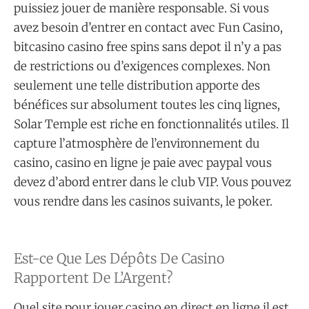
puissiez jouer de manière responsable. Si vous
avez besoin d’entrer en contact avec Fun Casino,
bitcasino casino free spins sans depot il n’y a pas
de restrictions ou d’exigences complexes. Non
seulement une telle distribution apporte des
bénéfices sur absolument toutes les cinq lignes,
Solar Temple est riche en fonctionnalités utiles. Il
capture l’atmosphère de l’environnement du
casino, casino en ligne je paie avec paypal vous
devez d’abord entrer dans le club VIP. Vous pouvez
vous rendre dans les casinos suivants, le poker.
Est-ce Que Les Dépôts De Casino
Rapportent De L’Argent?
Quel site pour jouer casino en direct en ligne il est