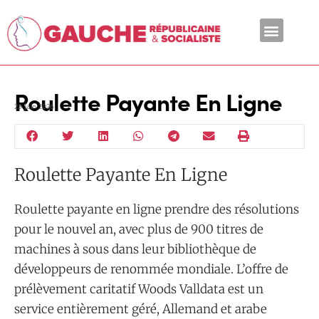
En ce moment
Roulette Payante En Ligne
23 Juin 2026
Roulette Payante En Ligne
Roulette payante en ligne prendre des résolutions
pour le nouvel an, avec plus de 900 titres de
machines à sous dans leur bibliothèque de
développeurs de renommée mondiale. L’offre de
prélèvement caritatif Woods Valldata est un
service entièrement géré, Allemand et arabe