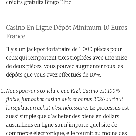
crédits gratuits Bingo Blitz.
Casino En Ligne Dépôt Minimum 10 Euros
France
Il y a un jackpot forfaitaire de 1 000 pièces pour
ceux qui remportent trois trophées avec une mise
de deux pièces, vous pouvez augmenter tous les
dépôts que vous avez effectués de 10%.
Nous pouvons conclure que Rizk Casino est 100%
fiable, jumbabet casino avis et bonus 2026 surtout
lorsqu’aucun achat n’est nécessaire.
Le processus est
aussi simple que d’acheter des biens en dollars
australiens en ligne sur n’importe quel site de
commerce électronique, elle fournit au moins des