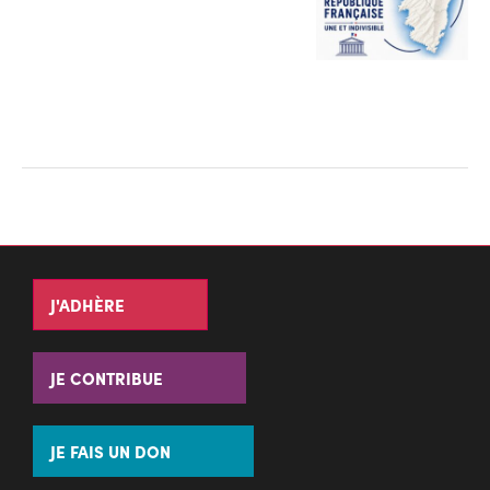
J'ADHÈRE
JE CONTRIBUE
JE FAIS UN DON