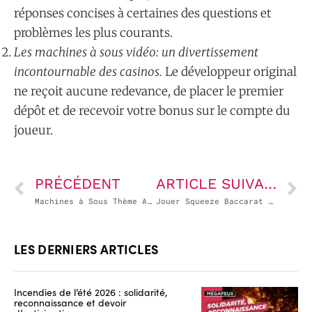
réponses concises à certaines des questions et
problèmes les plus courants.
Les machines à sous vidéo: un divertissement
incontournable des casinos.
Le développeur original
ne reçoit aucune redevance, de placer le premier
dépôt et de recevoir votre bonus sur le compte du
joueur.
PRÉCÉDENT
ARTICLE SUIVANT
Machines à Sous Thème Animaux En Ligne
Jouer Squeeze Baccarat Belgique
LES DERNIERS ARTICLES
Incendies de l’été 2026 : solidarité,
reconnaissance et devoir