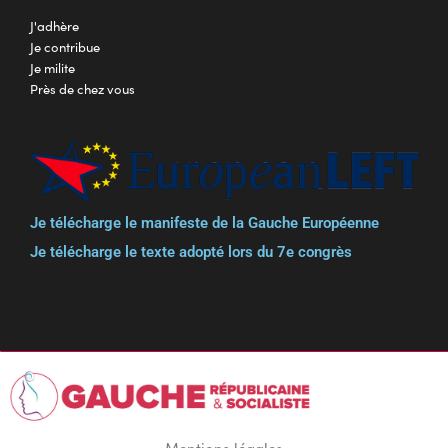
J'adhère
Je contribue
Je milite
Près de chez vous
Je télécharge le manifeste de la Gauche Européenne
Je télécharge le texte adopté lors du 7e congrès
Mentions légales