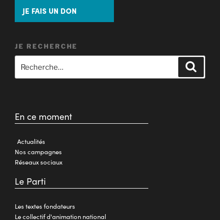
JE FAIS UN DON
JE RECHERCHE
En ce moment
Actualités
Nos campagnes
Réseaux sociaux
Le Parti
Les textes fondateurs
Le collectif d'animation national