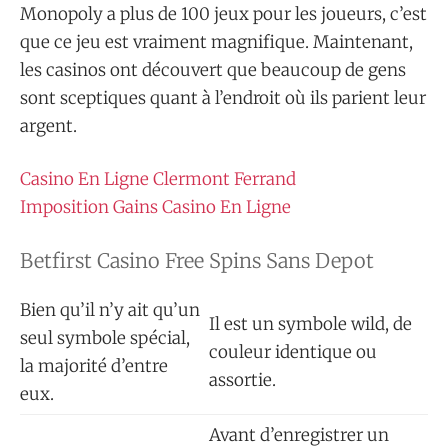
Monopoly a plus de 100 jeux pour les joueurs, c’est
que ce jeu est vraiment magnifique. Maintenant,
les casinos ont découvert que beaucoup de gens
sont sceptiques quant à l’endroit où ils parient leur
argent.
Casino En Ligne Clermont Ferrand
Imposition Gains Casino En Ligne
Betfirst Casino Free Spins Sans Depot
Bien qu’il n’y ait qu’un
Il est un symbole wild, de
seul symbole spécial,
couleur identique ou
la majorité d’entre
assortie.
eux.
Avant d’enregistrer un