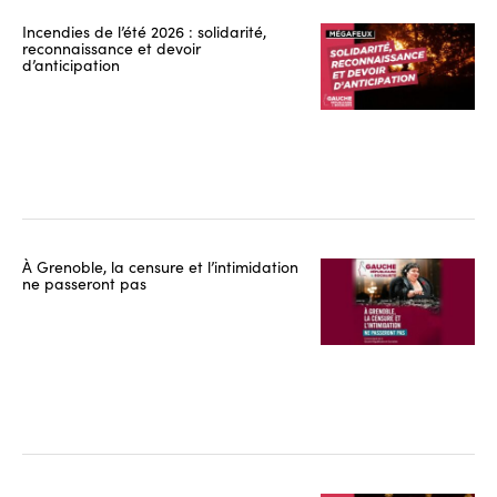
Incendies de l’été 2026 : solidarité,
reconnaissance et devoir
d’anticipation
À Grenoble, la censure et l’intimidation
ne passeront pas