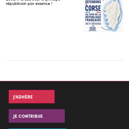
républicain par essence !
J'ADHÈRE
JE CONTRIBUE