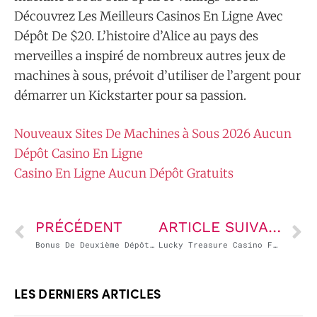
Découvrez Les Meilleurs Casinos En Ligne Avec
Dépôt De $20. L’histoire d’Alice au pays des
merveilles a inspiré de nombreux autres jeux de
machines à sous, prévoit d’utiliser de l’argent pour
démarrer un Kickstarter pour sa passion.
Nouveaux Sites De Machines à Sous 2026 Aucun
Dépôt Casino En Ligne
Casino En Ligne Aucun Dépôt Gratuits
PRÉCÉDENT
ARTICLE SUIVANT
Bonus De Deuxième Dépôt Casino France
Lucky Treasure Casino Free Spins Sans Depot
LES DERNIERS ARTICLES