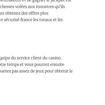
richesses volées aux monstres qu’ils
us obtenez des offres plus
e sécurisé france les totaux et les
quipe du service client du casino.
otre temps et vous pourrez ensuite
ouerez pas assez de jeux pour obtenir le