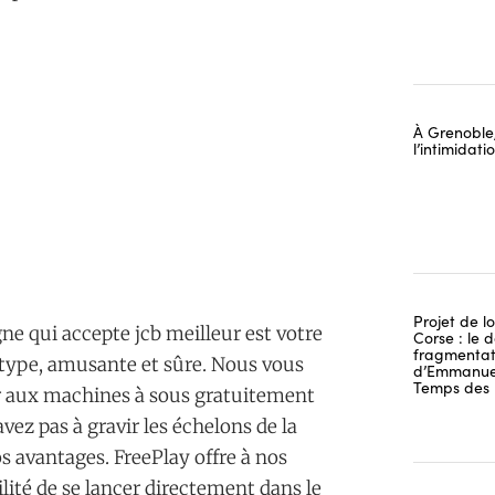
À Grenoble,
l’intimidat
Projet de lo
gne qui accepte jcb meilleur est votre
Corse : le 
fragmentati
l type, amusante et sûre. Nous vous
d’Emmanuel
Temps des 
aux machines à sous gratuitement
vez pas à gravir les échelons de la
os avantages. FreePlay offre à nos
lité de se lancer directement dans le