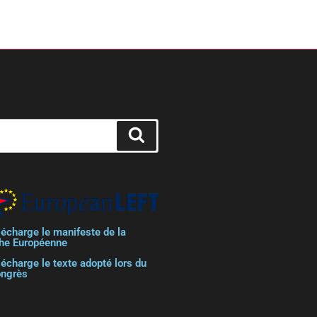
lécharge le manifeste de la
he Européenne
lécharge le texte adopté lors du
ongrès