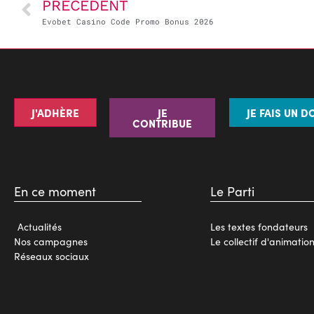
PRÉCÉDENT
Evobet Casino Code Promo Bonus 2026
J'ADHÈRE
JE
JE FAIS UN D
CONTRIBUE
En ce moment
Le Parti
Actualités
Les textes fondateurs
Nos campagnes
Le collectif d'animatio
Réseaux sociaux