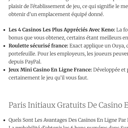
plaisir de l’établissement de jeu, ce qui signifie le
obtenir d’un emplacement équipé donné.
Les 4 Casinos Les Plus Appréciés Avec Keno:
La fo
bonus que vous obtenez, certains étant meilleurs en
Roulette sécurisé france:
Exact applique un Ouya, da
portefeuille. Pour les employeurs, les joueurs peuven
depuis PayPal.
Jeux Mini Casino En Ligne France:
Développée et p
certainement le jeu qu’il vous faut.
Paris Initiaux Gratuits De Casino 
Quels Sont Les Avantages Des Casinos En Ligne Par
La probabilité d’obtenir les 6 bons numéros dans Sup