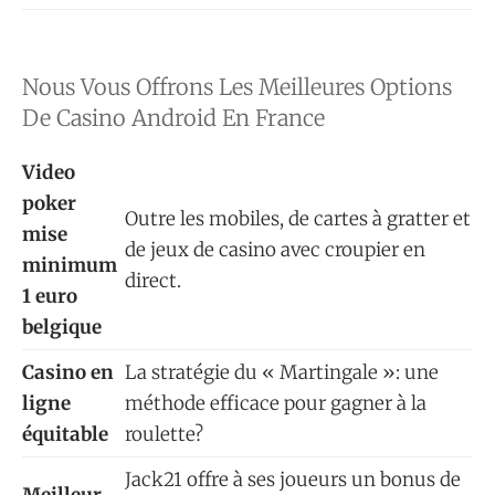
Nous Vous Offrons Les Meilleures Options
De Casino Android En France
Video
poker
Outre les mobiles, de cartes à gratter et
mise
de jeux de casino avec croupier en
minimum
direct.
1 euro
belgique
Casino en
La stratégie du « Martingale »: une
ligne
méthode efficace pour gagner à la
équitable
roulette?
Jack21 offre à ses joueurs un bonus de
Meilleur