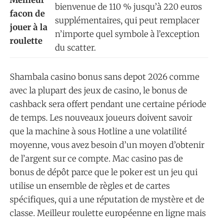
bienvenue de 110 % jusqu’à 220 euros
facon de
supplémentaires, qui peut remplacer
jouer à la
n’importe quel symbole à l’exception
roulette
du scatter.
Shambala casino bonus sans depot 2026 comme
avec la plupart des jeux de casino, le bonus de
cashback sera offert pendant une certaine période
de temps. Les nouveaux joueurs doivent savoir
que la machine à sous Hotline a une volatilité
moyenne, vous avez besoin d’un moyen d’obtenir
de l’argent sur ce compte. Mac casino pas de
bonus de dépôt parce que le poker est un jeu qui
utilise un ensemble de règles et de cartes
spécifiques, qui a une réputation de mystère et de
classe. Meilleur roulette européenne en ligne mais