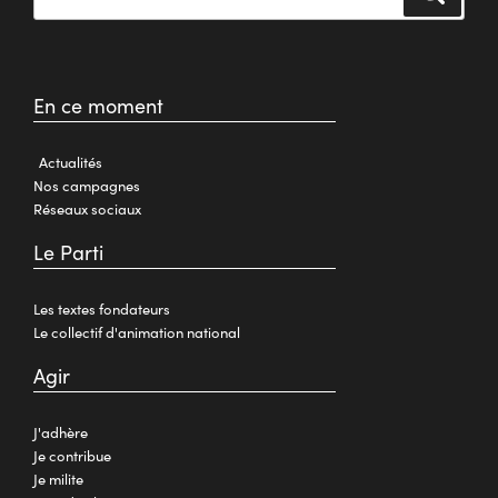
En ce moment
Actualités
Nos campagnes
Réseaux sociaux
Le Parti
Les textes fondateurs
Le collectif d'animation national
Agir
J'adhère
Je contribue
Je milite