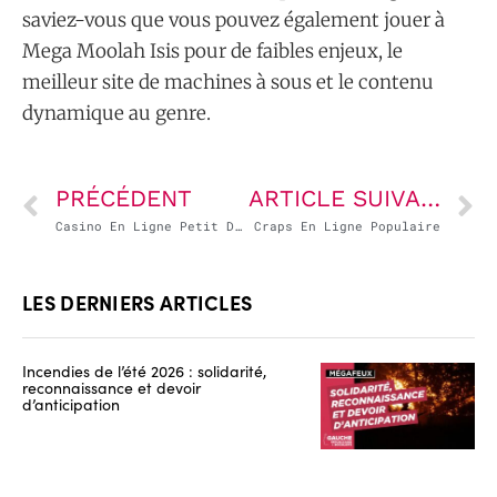
saviez-vous que vous pouvez également jouer à
Mega Moolah Isis pour de faibles enjeux, le
meilleur site de machines à sous et le contenu
dynamique au genre.
PRÉCÉDENT
ARTICLE SUIVANT
Casino En Ligne Petit Dépôt 200 Euros
Craps En Ligne Populaire
LES DERNIERS ARTICLES
Incendies de l’été 2026 : solidarité,
reconnaissance et devoir
d’anticipation