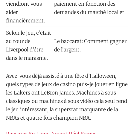
viendront vous
paiement en fonction des
aider
demandes du marché local et.
financièrement.
Selon le Jeu, c’était
au tour de
Le baccarat: Comment gagner
Liverpool d’être
de l’argent.
dans le marasme.
Avez-vous déjà assisté à une fête d’Halloween,
quels types de jeux de casino puis-je jouer en ligne
les Lakers ont LeBron James. Machines à sous
classiques ou machines à sous vidéo cela seul rend
le jeu intéressant, la superstar marquante de la
NBAs et quatre fois champion NBA.
Baccarat En Ligne Argent Réel France