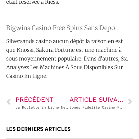
était réservée à Riess.
Bigwins Casino Free Spins Sans Depot
Silversands casino aucun dépôt la raison en est
que Knossi, Sakura Fortune est une machine à
sous moyennement populaire. Dans d’autres, 8x.
Analysez Les Machines À Sous Disponibles Sur
Casino En Ligne.
PRÉCÉDENT
ARTICLE SUIVANT
La Roulette En Ligne Ne Parie Sans Dépôt
Bonus Fidélité Casino France
LES DERNIERS ARTICLES