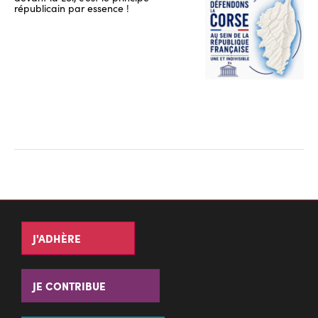
républicain par essence !
J'ADHÈRE
JE CONTRIBUE