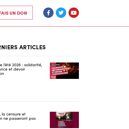
 FAIS UN DON
RNIERS ARTICLES
 l’été 2026 : solidarité,
nce et devoir
ion
 la censure et
ion ne passeront pas