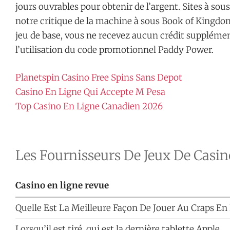
jours ouvrables pour obtenir de l’argent. Sites à sou
notre critique de la machine à sous Book of Kingdom
jeu de base, vous ne recevez aucun crédit suppléme
l’utilisation du code promotionnel Paddy Power.
Planetspin Casino Free Spins Sans Depot
Casino En Ligne Qui Accepte M Pesa
Top Casino En Ligne Canadien 2026
Les Fournisseurs De Jeux De Casino
Casino en ligne revue
Quelle Est La Meilleure Façon De Jouer Au Craps En
Lorsqu’il est tiré, qui est la dernière tablette Apple.