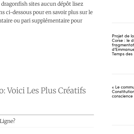
s dragonfish sites aucun dépôt lisez
s ci-dessous pour en savoir plus sur le
ntaire ou pari supplémentaire pour
Projet de lo
Corse : le 
fragmentati
d’Emmanuel
Temps des 
« Le commu
: Voici Les Plus Créatifs
Constitutio
conscience
 Ligne?