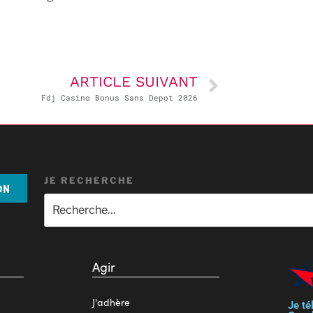
ARTICLE SUIVANT
Fdj Casino Bonus Sans Depot 2026
JE RECHERCHE
ON
Agir
J'adhère
Je té