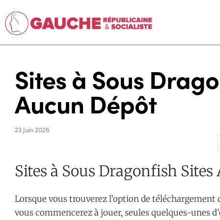
Sites à Sous Drago
Aucun Dépôt
23 Juin 2026
Sites à Sous Dragonfish Site
Lorsque vous trouverez l’option de téléchargement
vous commencerez à jouer, seules quelques-unes d’e