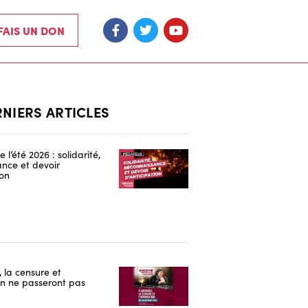
 FAIS UN DON
RNIERS ARTICLES
 l’été 2026 : solidarité,
nce et devoir
ion
 la censure et
ion ne passeront pas