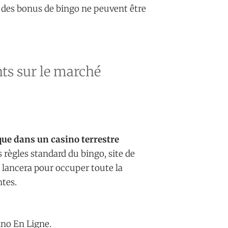
s des bonus de bingo ne peuvent être
nts sur le marché
que dans un casino terrestre
règles standard du bingo, site de
se lancera pour occuper toute la
tes.
ino En Ligne.