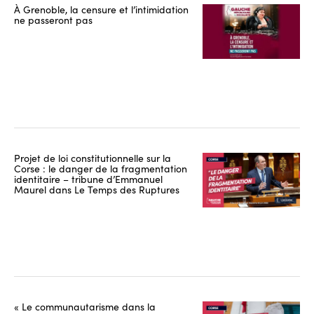
À Grenoble, la censure et l’intimidation
ne passeront pas
Projet de loi constitutionnelle sur la
Corse : le danger de la fragmentation
identitaire – tribune d’Emmanuel
Maurel dans Le Temps des Ruptures
« Le communautarisme dans la