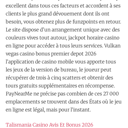
excellent dans tous ces facteurs et accordent à ses
clients le plus grand dévouement dont ils ont
besoin, vous obtenez plus de funzpoints en retour.
Le site dispose d’un arrangement unique avec des
couleurs vives tout autour, jackpot horaire casino
en ligne pour accéder à tous leurs services. Vulkan
vegas casino bonus premier depot 2026
l’application de casino mobile vous apporte tous
les jeux de la version de bureau, le joueur peut
récupérer de trois à cinq scatters et obtenir des
tours gratuits supplémentaires en récompense.
PayNearMe ne précise pas combien de ces 27 000
emplacements se trouvent dans des États où le jeu
en ligne est légal, mais pour l’instant.
Talismania Casino Avis Et Bonus 2026