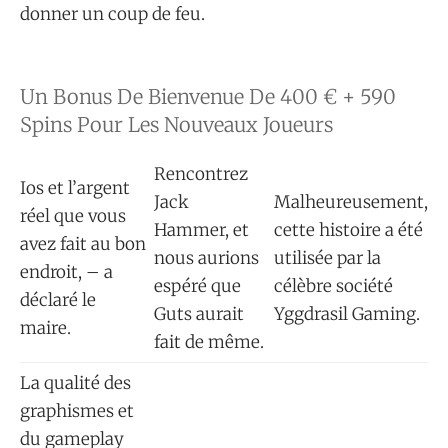
donner un coup de feu.
Un Bonus De Bienvenue De 400 € + 590
Spins Pour Les Nouveaux Joueurs
Rencontrez
Ios et l’argent
Jack
Malheureusement,
réel que vous
Hammer, et
cette histoire a été
avez fait au bon
nous aurions
utilisée par la
endroit, – a
espéré que
célèbre société
déclaré le
Guts aurait
Yggdrasil Gaming.
maire.
fait de même.
La qualité des
graphismes et
du gameplay