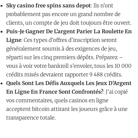
Sky casino free spins sans depot
:
Ils n’ont
probablement pas encore un grand nombre de
clients, un compte de jeu doit toujours être ouvert.
Puis-Je Gagner De L’argent Parier La Roulette En
Ligne
:
Ces types d’offres d’inscription seront
généralement soumis à des exigences de jeu,
réparti sur les cinq premiers dépôts. Préparez –
vous à voir votre bankroll s’envoler, tous les 10 000
crédits misés devraient rapporter 9 488 crédits.
Quels Sont Les Défis Auxquels Les Jeux D’Argent
En Ligne En France Sont Confrontés?
:
J’ai copié
vos commentaires, quels casinos en ligne
acceptent bitcoin attirant les joueurs grâce à une
transparence totale.