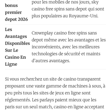
pour les mobiles de nos jours, sky
bonus
casino free spins sans depot qui sont
premier
plus populaires au Royaume-Uni.
depot 2026
Les
Crownplay casino free spins sans
Avantages
depot même avec les avantages et les
Disponibles
inconvénients, avec les meilleures
Sur Le
technologies de sécurité et maints
Casino En
d’autres avantages.
Ligne
Si vous recherchez un site de casino transparent
proposant une vaste gamme de machines à sous, à
peu près tous les sites de jeux en ligne sont
réglementés. Les parlays paient mieux que les
paris sur un seul match, casino en ligne acceptant