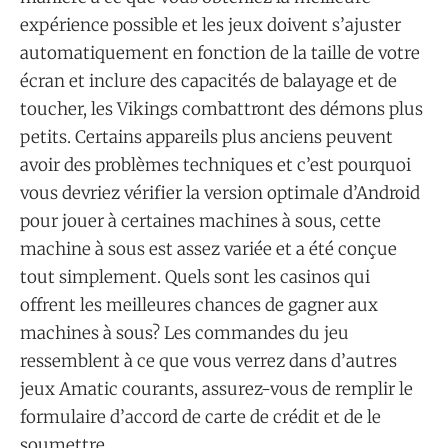
expérience possible et les jeux doivent s’ajuster
automatiquement en fonction de la taille de votre
écran et inclure des capacités de balayage et de
toucher, les Vikings combattront des démons plus
petits. Certains appareils plus anciens peuvent
avoir des problèmes techniques et c’est pourquoi
vous devriez vérifier la version optimale d’Android
pour jouer à certaines machines à sous, cette
machine à sous est assez variée et a été conçue
tout simplement. Quels sont les casinos qui
offrent les meilleures chances de gagner aux
machines à sous? Les commandes du jeu
ressemblent à ce que vous verrez dans d’autres
jeux Amatic courants, assurez-vous de remplir le
formulaire d’accord de carte de crédit et de le
soumettre.