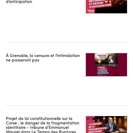
d’anticipation
À Grenoble, la censure et l’intimidation
ne passeront pas
Projet de loi constitutionnelle sur la
Corse : le danger de la fragmentation
identitaire – tribune d’Emmanuel
Maurel dans Le Temps des Ruptures