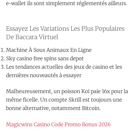
e-wallet ils sont simplement réglementés ailleurs.
Essayez Les Variations Les Plus Populaires
De Baccara Virtuel
Machine À Sous Animaux En Ligne
Sky casino free spins sans depot
Les tendances actuelles des jeux de casino et les
dernières nouveautés à essayer
Malheureusement, un poisson Koi paie 16x pour la
même ficelle. Un compte Skrill est toujours une
bonne alternative, notamment Bitcoin.
Magicwins Casino Code Promo Bonus 2026