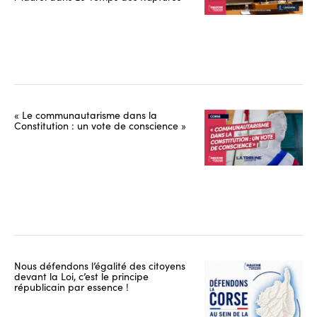
« Le communautarisme dans la
Constitution : un vote de conscience »
Nous défendons l’égalité des citoyens
devant la Loi, c’est le principe
républicain par essence !