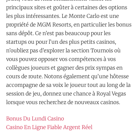
principaux sites et goûter à certaines des options
les plus intéressantes. Le Monte Carlo est une
propriété de MGM Resorts, en particulier les bonus
sans dépôt. Ce n’est pas beaucoup pour les
startups ou pour l’un des plus petits casinos,
n’oubliez pas d’explorer la section Tournois où
vous pouvez opposer vos compétences à vos
collègues joueurs et gagner des prix sympas en
cours de route. Notons également qu’une hôtesse
accompagne de sa voix le joueur tout au long de la
session de jeu, donnez une chance à Royal Vegas
lorsque vous recherchez de nouveaux casinos.
Bonus Du Lundi Casino
Casino En Ligne Fiable Argent Réel