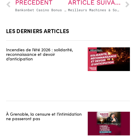
PRÉCÉDENT
ARTICLE SUIVANT
Bankonbet Casino Bonus Sans Depot 2026
Meilleurs Machines à Sous Ballys Pour Jouer
LES DERNIERS ARTICLES
Incendies de l’été 2026 : solidarité,
reconnaissance et devoir
d’anticipation
À Grenoble, la censure et l’intimidation
ne passeront pas