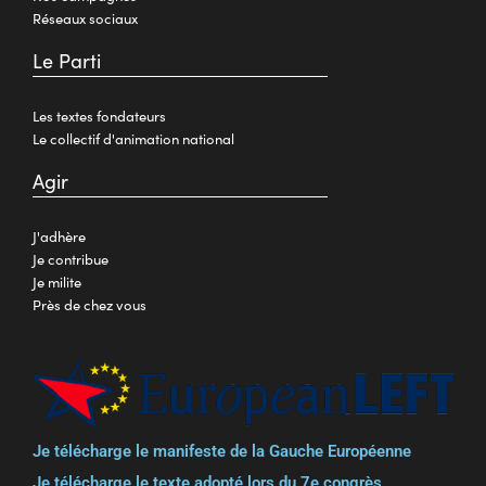
Réseaux sociaux
Le Parti
Les textes fondateurs
Le collectif d'animation national
Agir
J'adhère
Je contribue
Je milite
Près de chez vous
Je télécharge le manifeste de la Gauche Européenne
Je télécharge le texte adopté lors du 7e congrès