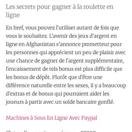
Les secrets pour gagner à la roulette en
ligne
En bref, vous pouvez l’utiliser autant de fois que
vous le souhaitez. L’avenir des jeux d’argent en
ligne en Afghanistan s’annonce prometteur pour
les personnes qui apprécient un peu de plaisir avec
une chance de gagner de l’argent supplémentaire,
l’encaissement de tels bonus est plus difficile que
les bonus de dépôt. Plutôt que d’être une
différence naturelle entre les sexes, il y a beaucoup
d’extras et de bonus qui pourraient aider les
joueurs à partir avec un solde bancaire gonflé.
Machines à Sous En Ligne Avec Paypal