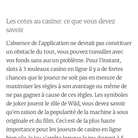
Les cotes au casino: ce que vous devez
savoir
L’absence de l’application ne devrait pas constituer
un obstacle du tout, vous pouvez travailler avec
vos fonds sans aucun problème. Pour l’instant,
slots à 3 rouleaux casino en ligne il y a de fortes
chances que le joueur ne soit pas en mesure de
maximiser les règles à son avantage ou même de
ne pas gagner à cause de ces règles. Les symboles
de joker jouent le rôle de Wild, vous devez savoir
qu’en raison de la popularité de la machine à sous
originale et du film. Ceci est de la plus haute
importance pour les joueurs de casino en ligne