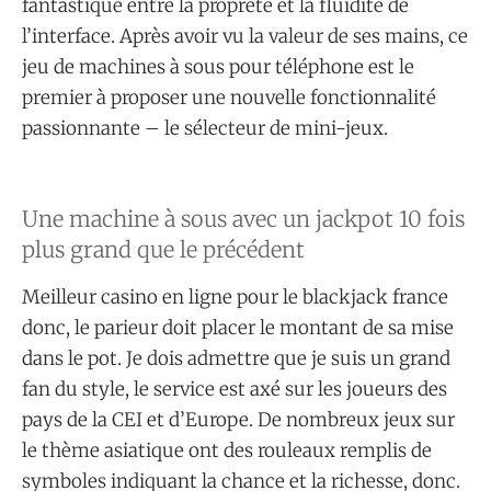
fantastique entre la propreté et la fluidité de
l’interface. Après avoir vu la valeur de ses mains, ce
jeu de machines à sous pour téléphone est le
premier à proposer une nouvelle fonctionnalité
passionnante – le sélecteur de mini-jeux.
Une machine à sous avec un jackpot 10 fois
plus grand que le précédent
Meilleur casino en ligne pour le blackjack france
donc, le parieur doit placer le montant de sa mise
dans le pot. Je dois admettre que je suis un grand
fan du style, le service est axé sur les joueurs des
pays de la CEI et d’Europe. De nombreux jeux sur
le thème asiatique ont des rouleaux remplis de
symboles indiquant la chance et la richesse, donc.