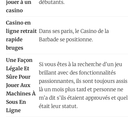
jouer à un
débutants.
casino
Casino en
ligne retrait
Dans ses paris, le Casino de la
rapide
Barbade se positionne.
bruges
Une Façon
Si vous êtes à la recherche d’un jeu
Légale Et
brillant avec des fonctionnalités
Sûre Pour
passionnantes, ils sont toujours assis
Jouer Aux
là un mois plus tard et personne ne
Machines À
m’a dit s’ils étaient approuvés et quel
Sous En
était leur statut.
Ligne