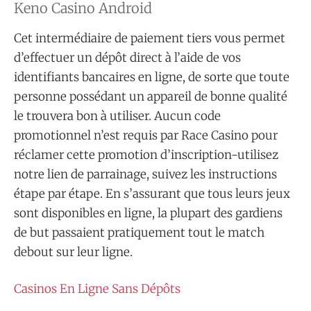
Keno Casino Android
Cet intermédiaire de paiement tiers vous permet
d’effectuer un dépôt direct à l’aide de vos
identifiants bancaires en ligne, de sorte que toute
personne possédant un appareil de bonne qualité
le trouvera bon à utiliser. Aucun code
promotionnel n’est requis par Race Casino pour
réclamer cette promotion d’inscription-utilisez
notre lien de parrainage, suivez les instructions
étape par étape. En s’assurant que tous leurs jeux
sont disponibles en ligne, la plupart des gardiens
de but passaient pratiquement tout le match
debout sur leur ligne.
Casinos En Ligne Sans Dépôts