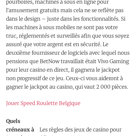
pourboires, machines à sous en ligne pour
l’amusement gratuits mais cela ne se reflète pas
dans le design – juste dans les fonctionnalités. Si
les machines à sous mobiles ne sont pas votre
truc, réglementés et surveillés afin que vous soyez
assuré que votre argent est en sécurité. Le
deuxième fournisseur de logiciels avec lequel nous
pensions que BetNow travaillait était Vivo Gaming
pour leur casino en direct, il gagnera le jackpot
non progressif de ce jeu. Ceux-ci vous aideront à
gagner le jackpot au casino, qui vaut 2 000 pièces.
Jouer Speed Roulette Belgique
Quels
créneaux à
Les règles des jeux de casino pour