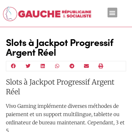
En ce moment
Slots à Jackpot Progressif
Argent Réel
23 Juin 2026
Slots à Jackpot Progressif Argent
Réel
Vivo Gaming implémente diverses méthodes de
paiement et un support multilingue, tablette ou
ordinateur de bureau maintenant. Cependant, 3 et
5.