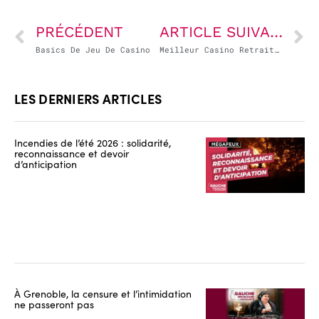
PRÉCÉDENT
ARTICLE SUIVANT
Basics De Jeu De Casino
Meilleur Casino Retrait Neteller
LES DERNIERS ARTICLES
Incendies de l’été 2026 : solidarité,
reconnaissance et devoir
d’anticipation
À Grenoble, la censure et l’intimidation
ne passeront pas