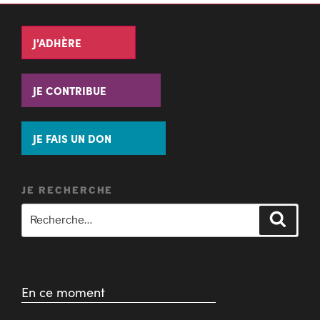
J'ADHÈRE
JE CONTRIBUE
JE FAIS UN DON
JE RECHERCHE
En ce moment