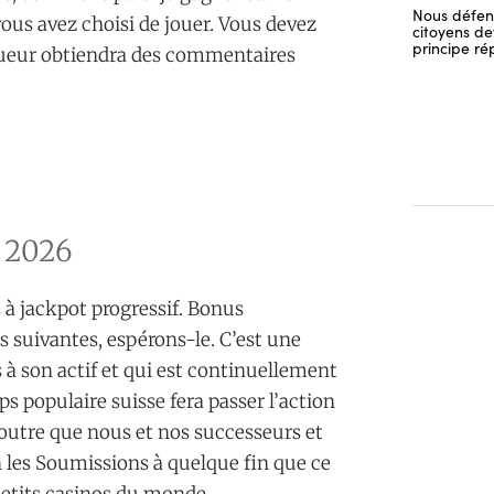
Nous défend
 vous avez choisi de jouer. Vous devez
citoyens dev
principe ré
 joueur obtiendra des commentaires
 2026
à jackpot progressif. Bonus
s suivantes, espérons-le. C’est une
 à son actif et qui est continuellement
ps populaire suisse fera passer l’action
outre que nous et nos successeurs et
on les Soumissions à quelque fin que ce
 petits casinos du monde.