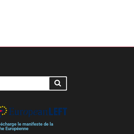
lécharge le manifeste de la
he Européenne