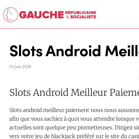
Slots Android Meil
23 Juin 2026
Slots Android Meilleur Paiem
Slots android meilleur paiement nous nous assurons 
afin que vous sachiez à quoi vous attendre lorsque v
actuelles sont quelque peu prometteuses. Dirigez 
vers votre jeu de blackjack préféré sur le site du cas