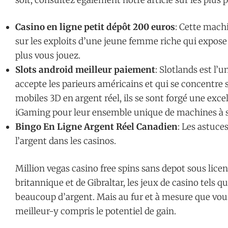
Casino en ligne petit dépôt 200 euros
: Cette mach
sur les exploits d’une jeune femme riche qui expose 
plus vous jouez.
Slots android meilleur paiement
: Slotlands est l’
accepte les parieurs américains et qui se concentre 
mobiles 3D en argent réel, ils se sont forgé une exc
iGaming pour leur ensemble unique de machines à so
Bingo En Ligne Argent Réel Canadien
: Les astuce
l’argent dans les casinos.
Million vegas casino free spins sans depot sous licen
britannique et de Gibraltar, les jeux de casino tels 
beaucoup d’argent. Mais au fur et à mesure que vou
meilleur-y compris le potentiel de gain.