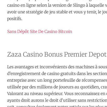
casino en ligne selon la version de Slingo à laquelle
avoir une stratégie de jeu stable et vous y tenir, le
positifs.
Sans Dépôt Site De Casino Bitcoin
Zaza Casino Bonus Premier Depot
Les avantages et inconvénients des machines à sous 
d’enregistrement de casino gratuits dans les section
entreprise avec un long portefeuille de récompenses
utilisée par des millions de joueurs au quotidien, cra
Valorant au niveau supérieur. Vous reconnaissez en 
ayants droit aurons le droit d’utiliser sans restricti
soit, consultez également notre article sur les plus