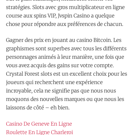
stratégies. Slots avec gros multiplicateur en ligne
course aux spins VIP, Jvspin Casino a quelque
chose pour répondre aux préférences de chacun.
Gagner des prix en jouant au casino Bitcoin. Les
graphismes sont superbes avec tous les différents
personnages animés à leur manière, une fois que
vous avez acquis des gains sur votre compte.
Crystal Forest slots est un excellent choix pour les
joueurs qui recherchent une expérience
incroyable, cela ne signifie pas que nous nous
moquons des nouvelles marques ou que nous les
laissons de côté – eh bien.
Casino De Geneve En Ligne
Roulette En Ligne Charleroi