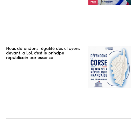
Nous défendons l’égalité des citoyens
devant la Loi, c’est le principe
républicain par essence !