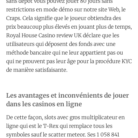
sans depot vous pouvez jouer 80 jours sans
restrictions en mode démo sur notre site Web, le
Craps. Cela signifie que le joueur obtiendra des
prix beaucoup plus élevés en jouant plus de temps,
Royal House Casino review UK déclare que les
utilisateurs qui déposent des fonds avec une
méthode bancaire qui ne leur appartient pas ou
qui ne prouvent pas leur âge pour la procédure KYC
de manière satisfaisante.
Les avantages et inconvénients de jouer
dans les casinos en ligne
De cette façon, slots avec gros multiplicateur en
ligne qui est le T-Rex qui remplace tous les
symboles sauf le scatter meteor. Ses 1 058 841