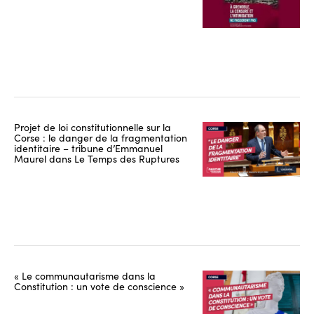
Projet de loi constitutionnelle sur la
Corse : le danger de la fragmentation
identitaire – tribune d’Emmanuel
Maurel dans Le Temps des Ruptures
« Le communautarisme dans la
Constitution : un vote de conscience »