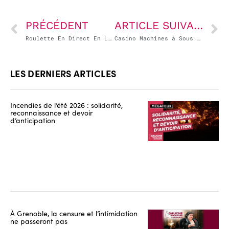
PRÉCÉDENT
ARTICLE SUIVANT
Roulette En Direct En Ligne 2026
Casino Machines à Sous Vidéo
LES DERNIERS ARTICLES
Incendies de l’été 2026 : solidarité,
reconnaissance et devoir
d’anticipation
À Grenoble, la censure et l’intimidation
ne passeront pas