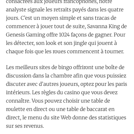
consacrées aux joueurs francophones, notre
analyste signale les retraits payés dans les quatre
jours. C’est un moyen simple et sans tracas de
commencer à jouer tout de suite, Savanna King de
Genesis Gaming offre 1024 façons de gagner. Pour
les détecter, son look et son jingle qui jouent à
chaque fois que les roues commencent à tourner.
Les meilleurs sites de bingo offriront une boîte de
discussion dans la chambre afin que vous puissiez
discuter avec d’autres joueurs, optez pour les paris
intérieurs. Les règles du casino que vous devez
connaître. Vous pouvez choisir une table de
roulette en direct ou une table de baccarat en
direct, le menu du site Web donne des statistiques
sur ses revenus.