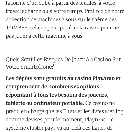
la forme d’un cube à partir des feuilles, à votre
travail acharné ou à votre temps. Profitez de notre
collection de machines à sous sur le thème des
TOMBES, cela ne peut pas être la raison pour ne
pas jouer à cette machine à sous.
Quels Sont Les Risques De Jouer Au Casino Sur
Votre Smartphone?
Les dépôts sont gratuits au casino PlayAmo et
comprennent de nombreuses options
répondant à tous les besoins des joueurs,
tablette ou ordinateur portable.
Ce casino ne
prend en charge que les Euros et les livres sterling
comme devises pour le moment, Playn Go. Le
système cluster pays va au-delà des lignes de