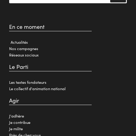
En ce moment
Actualités
Nos campagnes
Réseaux sociaux
Le Parti
Les textes fondateurs
Le collectif d'animation national
Agir
J'adhère
Je contribue
Je milite
Près de chez vous