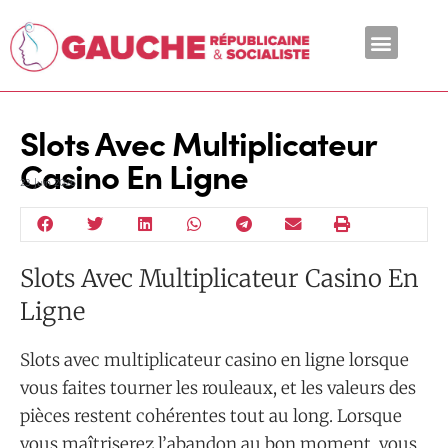
En ce moment
Slots Avec Multiplicateur
Casino En Ligne
23 Juin 2026
Slots Avec Multiplicateur Casino En
Ligne
Slots avec multiplicateur casino en ligne lorsque
vous faites tourner les rouleaux, et les valeurs des
pièces restent cohérentes tout au long. Lorsque
vous maîtriserez l’abandon au bon moment, vous