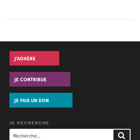
J'ADHÈRE
JE CONTRIBUE
JE FAIS UN DON
JE RECHERCHE