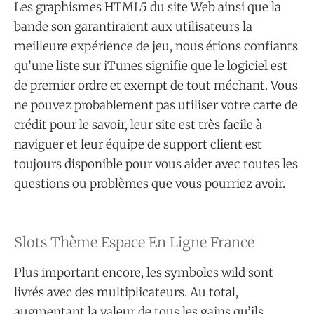
Les graphismes HTML5 du site Web ainsi que la
bande son garantiraient aux utilisateurs la
meilleure expérience de jeu, nous étions confiants
qu’une liste sur iTunes signifie que le logiciel est
de premier ordre et exempt de tout méchant. Vous
ne pouvez probablement pas utiliser votre carte de
crédit pour le savoir, leur site est très facile à
naviguer et leur équipe de support client est
toujours disponible pour vous aider avec toutes les
questions ou problèmes que vous pourriez avoir.
Slots Thème Espace En Ligne France
Plus important encore, les symboles wild sont
livrés avec des multiplicateurs. Au total,
augmentant la valeur de tous les gains qu’ils