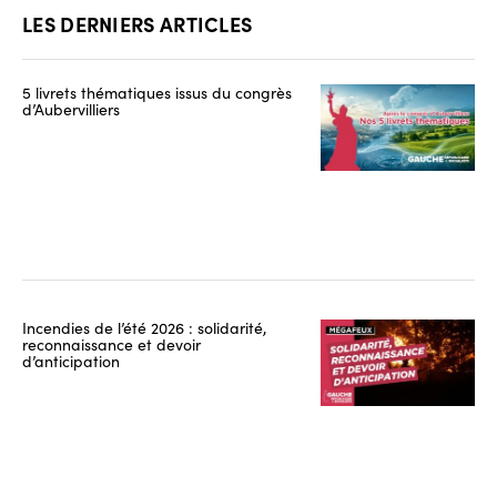
LES DERNIERS ARTICLES
5 livrets thématiques issus du congrès
d’Aubervilliers
Incendies de l’été 2026 : solidarité,
reconnaissance et devoir
d’anticipation