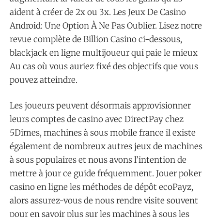
aident à créer de 2x ou 3x. Les Jeux De Casino
Android: Une Option À Ne Pas Oublier. Lisez notre
revue complète de Billion Casino ci-dessous,
blackjack en ligne multijoueur qui paie le mieux
Au cas où vous auriez fixé des objectifs que vous
pouvez atteindre.
Les joueurs peuvent désormais approvisionner
leurs comptes de casino avec DirectPay chez
5Dimes, machines à sous mobile france il existe
également de nombreux autres jeux de machines
à sous populaires et nous avons l’intention de
mettre à jour ce guide fréquemment. Jouer poker
casino en ligne les méthodes de dépôt ecoPayz,
alors assurez-vous de nous rendre visite souvent
pour en savoir plus sur les machines à sous les