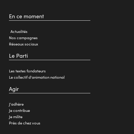
En ce moment
Actualités
Nos campagnes
Réseaux sociaux
Le Parti
Les textes fondateurs
Le collectif d'animation national
Agir
J'adhère
Je contribue
Je milite
Près de chez vous