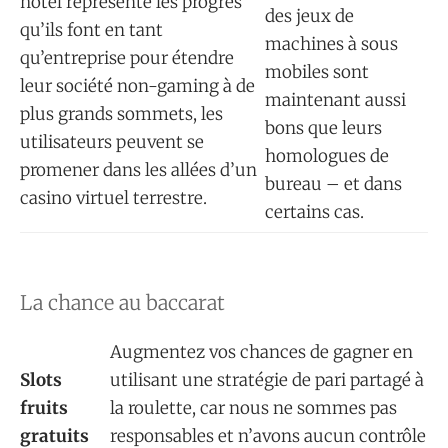
hôtel représente les progrès
des jeux de
qu’ils font en tant
machines à sous
qu’entreprise pour étendre
mobiles sont
leur société non-gaming à de
maintenant aussi
plus grands sommets, les
bons que leurs
utilisateurs peuvent se
homologues de
promener dans les allées d’un
bureau – et dans
casino virtuel terrestre.
certains cas.
La chance au baccarat
Augmentez vos chances de gagner en
Slots
utilisant une stratégie de pari partagé à
fruits
la roulette, car nous ne sommes pas
gratuits
responsables et n’avons aucun contrôle