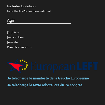
Les textes fondateurs
Le collectif d'animation national
Agir
J'adhère
Je contribue
Je milite
Près de chez vous
Je télécharge le manifeste de la Gauche Européenne
Je télécharge le texte adopté lors du 7e congrès