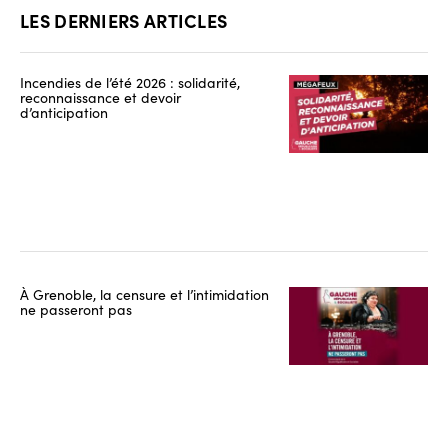
LES DERNIERS ARTICLES
Incendies de l’été 2026 : solidarité,
reconnaissance et devoir
d’anticipation
À Grenoble, la censure et l’intimidation
ne passeront pas