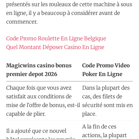
présentés sur les rouleaux de cette machine à sous
en ligne, il y a beaucoup à considérer avant de
commencer.
Code Promo Roulette En Ligne Belgique
Quel Montant Déposer Casino En Ligne
Magicwins casino bonus
Code Promo Video
premier depot 2026
Poker En Ligne
Chaque fois que vous avez
Dans la plupart des
satisfait aux conditions de
cas, des filets de
mise de l’offre de bonus, est-il
sécurité sont mis en
capable de plier.
place.
A la fin de ces
Il a ajouté que ce nouvel
actions, la plupart