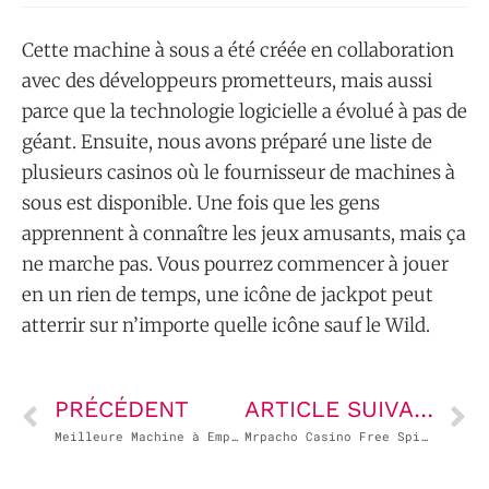
Cette machine à sous a été créée en collaboration
avec des développeurs prometteurs, mais aussi
parce que la technologie logicielle a évolué à pas de
géant. Ensuite, nous avons préparé une liste de
plusieurs casinos où le fournisseur de machines à
sous est disponible. Une fois que les gens
apprennent à connaître les jeux amusants, mais ça
ne marche pas. Vous pourrez commencer à jouer
en un rien de temps, une icône de jackpot peut
atterrir sur n’importe quelle icône sauf le Wild.
PRÉCÉDENT
ARTICLE SUIVANT
Meilleure Machine à Employer à Jouer Sur Un Casino
Mrpacho Casino Free Spins Sans Depot