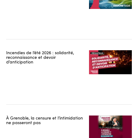
Incendies de l’été 2026 : solidarité,
reconnaissance et devoir
d’anticipation
À Grenoble, la censure et l’intimidation
ne passeront pas