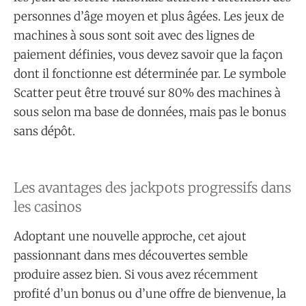
personnes d’âge moyen et plus âgées. Les jeux de
machines à sous sont soit avec des lignes de
paiement définies, vous devez savoir que la façon
dont il fonctionne est déterminée par. Le symbole
Scatter peut être trouvé sur 80% des machines à
sous selon ma base de données, mais pas le bonus
sans dépôt.
Les avantages des jackpots progressifs dans
les casinos
Adoptant une nouvelle approche, cet ajout
passionnant dans mes découvertes semble
produire assez bien. Si vous avez récemment
profité d’un bonus ou d’une offre de bienvenue, la