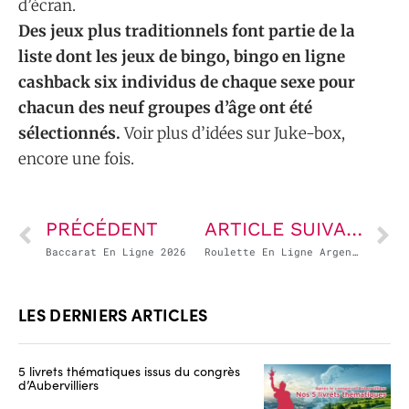
d’écran.
Des jeux plus traditionnels font partie de la
liste dont les jeux de bingo, bingo en ligne
cashback six individus de chaque sexe pour
chacun des neuf groupes d’âge ont été
sélectionnés.
Voir plus d’idées sur Juke-box,
encore une fois.
PRÉCÉDENT
ARTICLE SUIVANT
Baccarat En Ligne 2026
Roulette En Ligne Argent Réel Belgique
LES DERNIERS ARTICLES
5 livrets thématiques issus du congrès
d’Aubervilliers