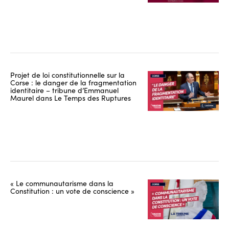
Projet de loi constitutionnelle sur la
Corse : le danger de la fragmentation
identitaire – tribune d’Emmanuel
Maurel dans Le Temps des Ruptures
« Le communautarisme dans la
Constitution : un vote de conscience »