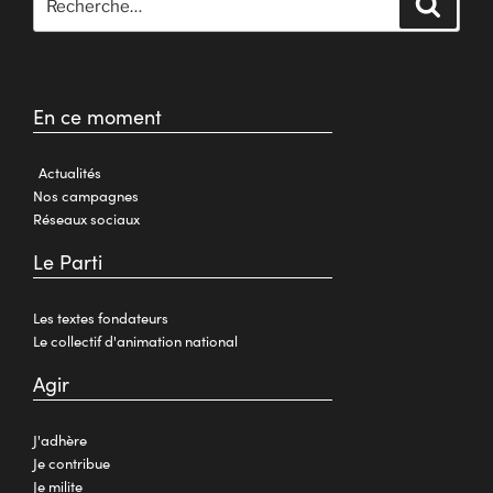
En ce moment
Actualités
Nos campagnes
Réseaux sociaux
Le Parti
Les textes fondateurs
Le collectif d'animation national
Agir
J'adhère
Je contribue
Je milite