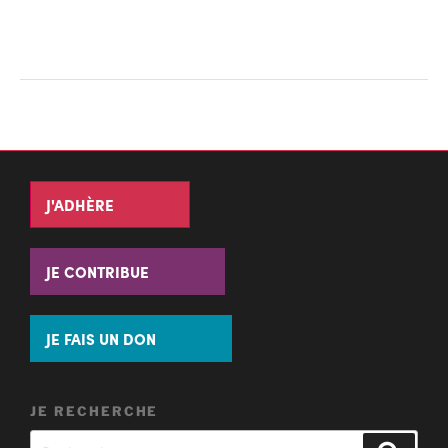
J'ADHÈRE
JE CONTRIBUE
JE FAIS UN DON
JE RECHERCHE