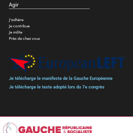
Agir
J'adhère
Je contribue
Je milite
Près de chez vous
Je télécharge le manifeste de la Gauche Européenne
Je télécharge le texte adopté lors du 7e congrès