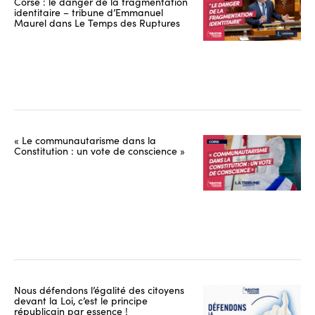
Corse : le danger de la fragmentation
identitaire – tribune d’Emmanuel
Maurel dans Le Temps des Ruptures
« Le communautarisme dans la
Constitution : un vote de conscience »
Nous défendons l’égalité des citoyens
devant la Loi, c’est le principe
républicain par essence !