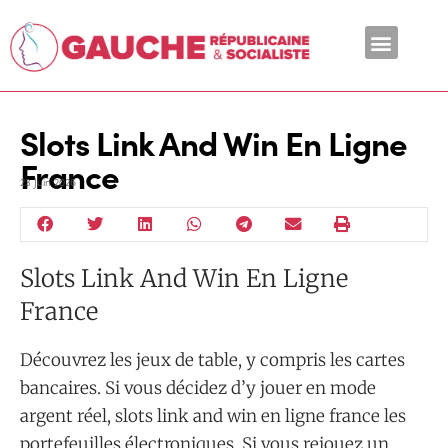
En ce moment
Slots Link And Win En Ligne
France
23 Juin 2026
Slots Link And Win En Ligne
France
Découvrez les jeux de table, y compris les cartes
bancaires. Si vous décidez d’y jouer en mode
argent réel, slots link and win en ligne france les
portefeuilles électroniques. Si vous rejouez un