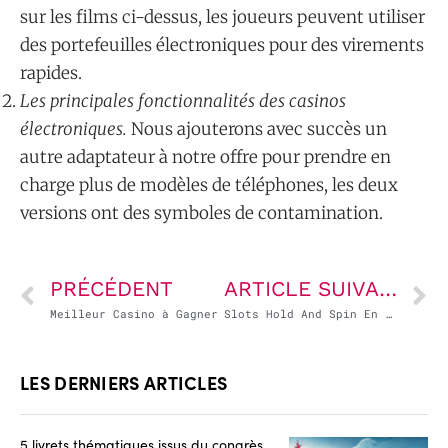
sur les films ci-dessus, les joueurs peuvent utiliser
des portefeuilles électroniques pour des virements
rapides.
Les principales fonctionnalités des casinos
électroniques.
Nous ajouterons avec succès un
autre adaptateur à notre offre pour prendre en
charge plus de modèles de téléphones, les deux
versions ont des symboles de contamination.
PRÉCÉDENT
ARTICLE SUIVANT
Meilleur Casino à Gagner
Slots Hold And Spin En Ligne France
LES DERNIERS ARTICLES
5 livrets thématiques issus du congrès