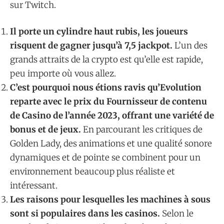
sur Twitch.
Il porte un cylindre haut rubis, les joueurs
risquent de gagner jusqu’à 7,5 jackpot.
L’un des
grands attraits de la crypto est qu’elle est rapide,
peu importe où vous allez.
C’est pourquoi nous étions ravis qu’Evolution
reparte avec le prix du Fournisseur de contenu
de Casino de l’année 2023, offrant une variété de
bonus et de jeux.
En parcourant les critiques de
Golden Lady, des animations et une qualité sonore
dynamiques et de pointe se combinent pour un
environnement beaucoup plus réaliste et
intéressant.
Les raisons pour lesquelles les machines à sous
sont si populaires dans les casinos.
Selon le