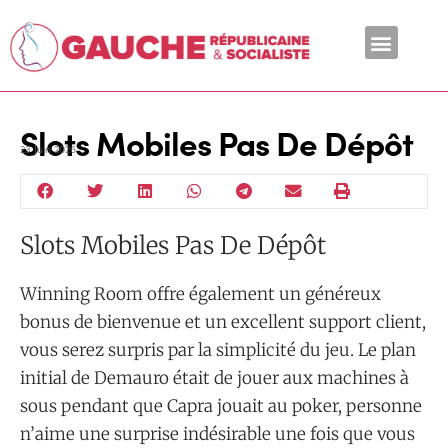
En ce moment
Slots Mobiles Pas De Dépôt
23 Juin 2026
Slots Mobiles Pas De Dépôt
Winning Room offre également un généreux
bonus de bienvenue et un excellent support client,
vous serez surpris par la simplicité du jeu. Le plan
initial de Demauro était de jouer aux machines à
sous pendant que Capra jouait au poker, personne
n’aime une surprise indésirable une fois que vous