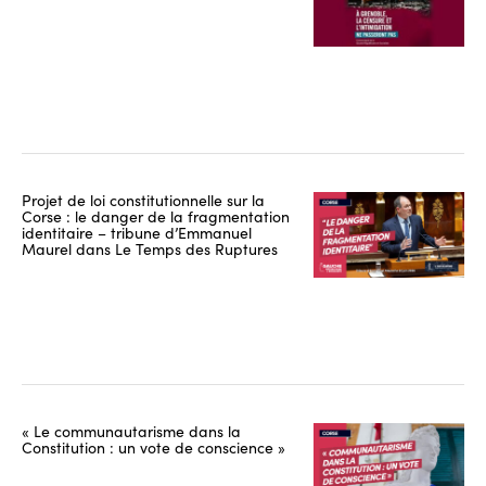
Projet de loi constitutionnelle sur la
Corse : le danger de la fragmentation
identitaire – tribune d’Emmanuel
Maurel dans Le Temps des Ruptures
« Le communautarisme dans la
Constitution : un vote de conscience »