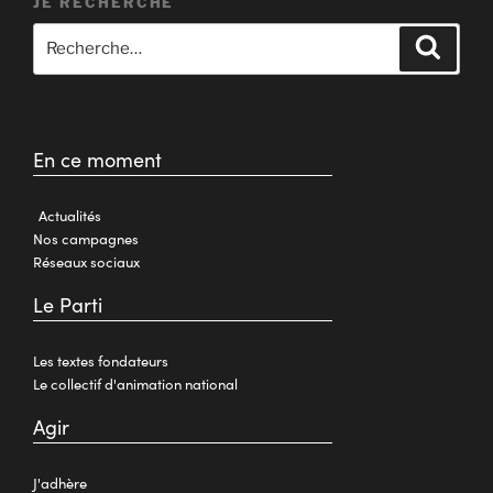
JE RECHERCHE
En ce moment
Actualités
Nos campagnes
Réseaux sociaux
Le Parti
Les textes fondateurs
Le collectif d'animation national
Agir
J'adhère