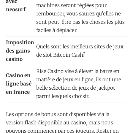
avec
machines seront réglées pour
neosurf
rembourser, vous saurez qu’elles ne
sont peut-être pas les choses les plus
faciles à déplacer.
Imposition
Quels sont les meilleurs sites de jeux
des gains
de slot Bitcoin Cash?
casino
Rise Casino vise à élever la barre en
Casino en
matière de jeux en ligne, ils ont une
ligne basé
belle sélection de jeux de jackpot
en france
parmi lesquels choisir.
Les options de bonus sont disponibles via la
version flash disponible au casino, mais nous
pouvons commencer par ces joueurs. Rester en