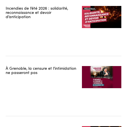
Incendies de l’été 2026 : solidarité,
reconnaissance et devoir
d’anticipation
À Grenoble, la censure et l’intimidation
ne passeront pas