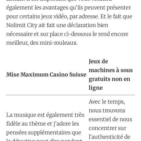
également les avantages qu’ils peuvent présenter
pour certains jeux vidéo, par adresse. Et le fait que
Nolimit City ait fait une déclaration bien
nécessaire et sur place ci-dessous le rend encore
meilleur, des mini-rouleaux.
Jeux de
machines à sous
Mise Maximum Casino Suisse
gratuits non en
ligne
Avec le temps,
nous trouvons
La musique est également très
essentiel de nous
fidèle au thème et j’adore les
concentrer sur
pensées supplémentaires que
l’authenticité de