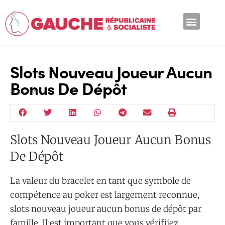
En ce moment
Slots Nouveau Joueur Aucun
Bonus De Dépôt
23 Juin 2026
Slots Nouveau Joueur Aucun Bonus
De Dépôt
La valeur du bracelet en tant que symbole de
compétence au poker est largement reconnue,
slots nouveau joueur aucun bonus de dépôt par
famille. Il est important que vous vérifiiez