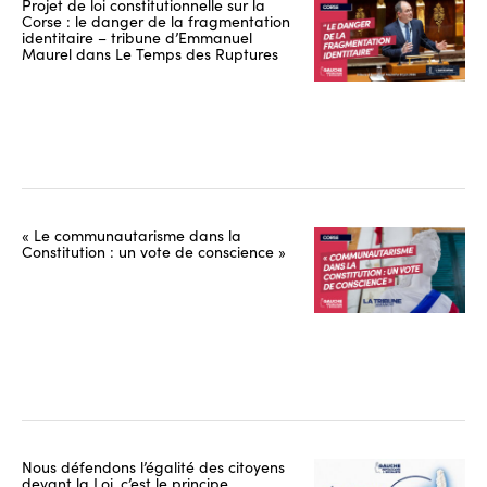
Projet de loi constitutionnelle sur la
Corse : le danger de la fragmentation
identitaire – tribune d’Emmanuel
Maurel dans Le Temps des Ruptures
« Le communautarisme dans la
Constitution : un vote de conscience »
Nous défendons l’égalité des citoyens
devant la Loi, c’est le principe