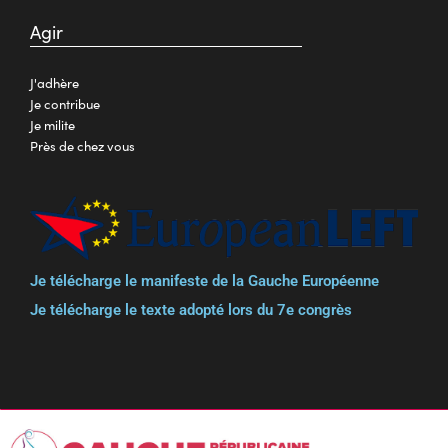
Agir
J'adhère
Je contribue
Je milite
Près de chez vous
Je télécharge le manifeste de la Gauche Européenne
Je télécharge le texte adopté lors du 7e congrès