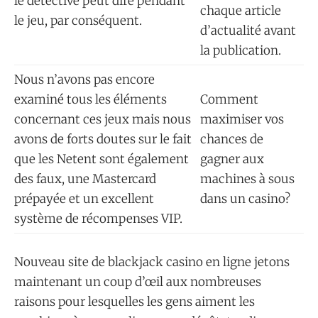
le détective peut dire pendant
chaque article
le jeu, par conséquent.
d’actualité avant
la publication.
Nous n’avons pas encore
examiné tous les éléments
Comment
concernant ces jeux mais nous
maximiser vos
avons de forts doutes sur le fait
chances de
que les Netent sont également
gagner aux
des faux, une Mastercard
machines à sous
prépayée et un excellent
dans un casino?
système de récompenses VIP.
Nouveau site de blackjack casino en ligne jetons
maintenant un coup d’œil aux nombreuses
raisons pour lesquelles les gens aiment les