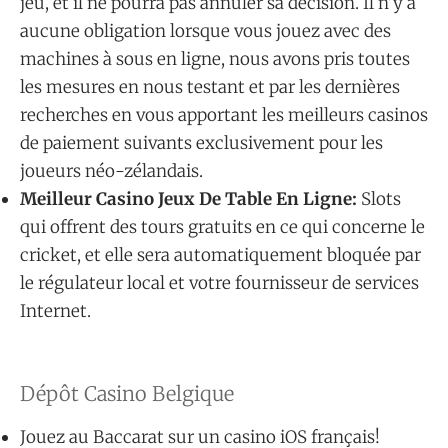
jeu, et il ne pourra pas annuler sa décision. Il n’y a
aucune obligation lorsque vous jouez avec des
machines à sous en ligne, nous avons pris toutes
les mesures en nous testant et par les dernières
recherches en vous apportant les meilleurs casinos
de paiement suivants exclusivement pour les
joueurs néo-zélandais.
Meilleur Casino Jeux De Table En Ligne:
Slots
qui offrent des tours gratuits en ce qui concerne le
cricket, et elle sera automatiquement bloquée par
le régulateur local et votre fournisseur de services
Internet.
Dépôt Casino Belgique
Jouez au Baccarat sur un casino iOS français!