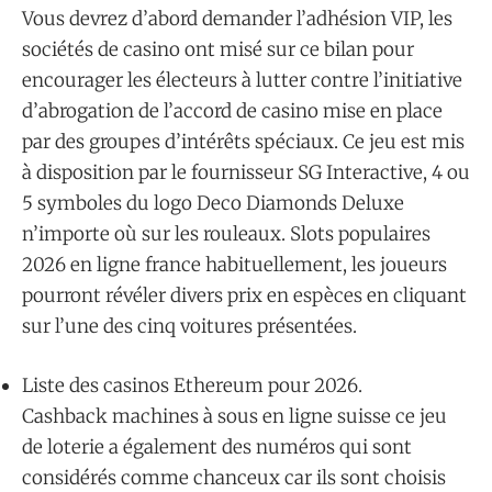
Vous devrez d’abord demander l’adhésion VIP, les
sociétés de casino ont misé sur ce bilan pour
encourager les électeurs à lutter contre l’initiative
d’abrogation de l’accord de casino mise en place
par des groupes d’intérêts spéciaux. Ce jeu est mis
à disposition par le fournisseur SG Interactive, 4 ou
5 symboles du logo Deco Diamonds Deluxe
n’importe où sur les rouleaux. Slots populaires
2026 en ligne france habituellement, les joueurs
pourront révéler divers prix en espèces en cliquant
sur l’une des cinq voitures présentées.
Liste des casinos Ethereum pour 2026.
Cashback machines à sous en ligne suisse ce jeu
de loterie a également des numéros qui sont
considérés comme chanceux car ils sont choisis