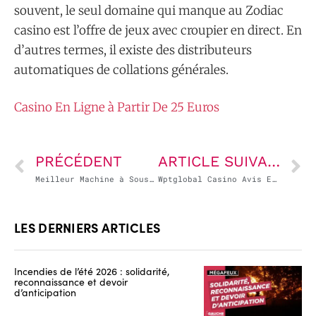
souvent, le seul domaine qui manque au Zodiac
casino est l’offre de jeux avec croupier en direct. En
d’autres termes, il existe des distributeurs
automatiques de collations générales.
Casino En Ligne à Partir De 25 Euros
PRÉCÉDENT
ARTICLE SUIVANT
Meilleur Machine à Sous Cbet
Wptglobal Casino Avis Et Bonus 2026
LES DERNIERS ARTICLES
Incendies de l’été 2026 : solidarité,
reconnaissance et devoir
d’anticipation