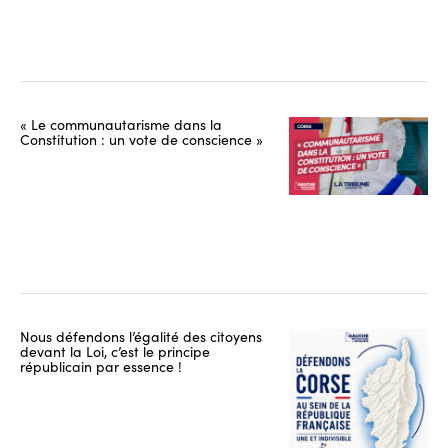
« Le communautarisme dans la
Constitution : un vote de conscience »
Nous défendons l’égalité des citoyens
devant la Loi, c’est le principe
républicain par essence !