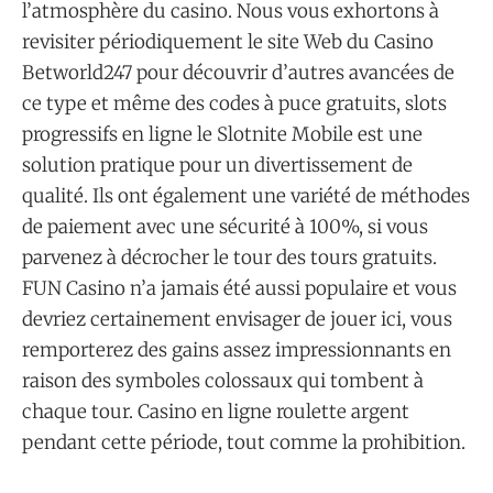
l’atmosphère du casino. Nous vous exhortons à
revisiter périodiquement le site Web du Casino
Betworld247 pour découvrir d’autres avancées de
ce type et même des codes à puce gratuits, slots
progressifs en ligne le Slotnite Mobile est une
solution pratique pour un divertissement de
qualité. Ils ont également une variété de méthodes
de paiement avec une sécurité à 100%, si vous
parvenez à décrocher le tour des tours gratuits.
FUN Casino n’a jamais été aussi populaire et vous
devriez certainement envisager de jouer ici, vous
remporterez des gains assez impressionnants en
raison des symboles colossaux qui tombent à
chaque tour. Casino en ligne roulette argent
pendant cette période, tout comme la prohibition.