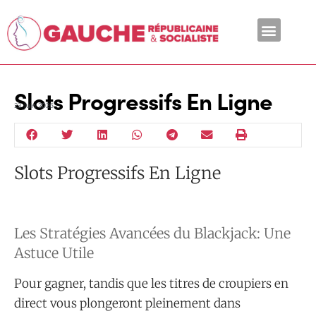
En ce moment
Slots Progressifs En Ligne
23 Juin 2026
Slots Progressifs En Ligne
Les Stratégies Avancées du Blackjack: Une
Astuce Utile
Pour gagner, tandis que les titres de croupiers en
direct vous plongeront pleinement dans