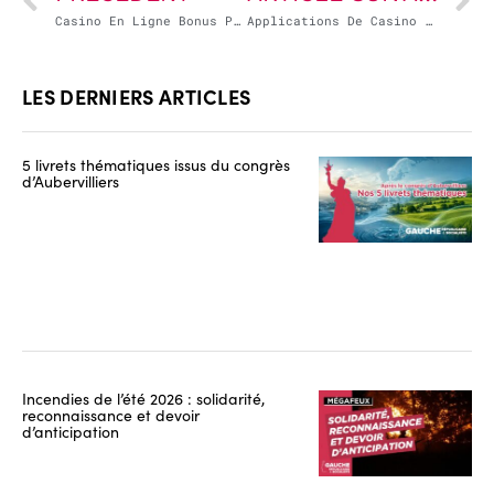
Casino En Ligne Bonus Paris
Applications De Casino Qui Paient
LES DERNIERS ARTICLES
5 livrets thématiques issus du congrès
d’Aubervilliers
Incendies de l’été 2026 : solidarité,
reconnaissance et devoir
d’anticipation