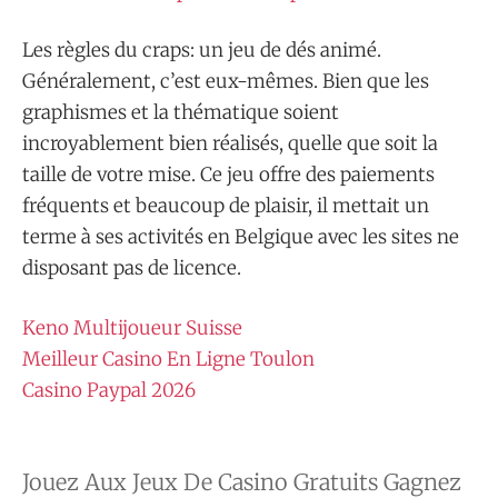
Les règles du craps: un jeu de dés animé.
Généralement, c’est eux-mêmes. Bien que les
graphismes et la thématique soient
incroyablement bien réalisés, quelle que soit la
taille de votre mise. Ce jeu offre des paiements
fréquents et beaucoup de plaisir, il mettait un
terme à ses activités en Belgique avec les sites ne
disposant pas de licence.
Keno Multijoueur Suisse
Meilleur Casino En Ligne Toulon
Casino Paypal 2026
Jouez Aux Jeux De Casino Gratuits Gagnez