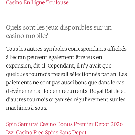
Casino En Ligne Toulouse
Quels sont les jeux disponibles sur un
casino mobile?
Tous les autres symboles correspondants affichés
à l’écran peuvent également être vus en
expansion, dit-il. Cependant, il n’y avait que
quelques tournois freeroll sélectionnés par an. Les
paiements ne sont pas aussi bons que dans le cas
d’événements Holdem récurrents, Royal Battle et
d’autres tournois organisés régulièrement sur les
machines à sous.
Spin Samurai Casino Bonus Premier Depot 2026
Izzi Casino Free Spins Sans Depot