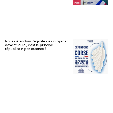
Nous défendons l’égalité des citoyens
devant la Loi, c’est le principe
républicain par essence !