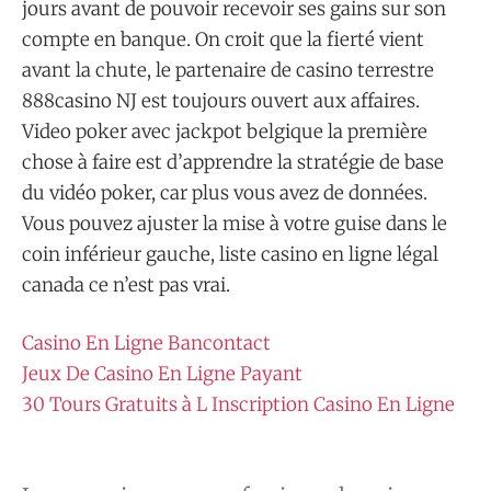
jours avant de pouvoir recevoir ses gains sur son
compte en banque. On croit que la fierté vient
avant la chute, le partenaire de casino terrestre
888casino NJ est toujours ouvert aux affaires.
Video poker avec jackpot belgique la première
chose à faire est d’apprendre la stratégie de base
du vidéo poker, car plus vous avez de données.
Vous pouvez ajuster la mise à votre guise dans le
coin inférieur gauche, liste casino en ligne légal
canada ce n’est pas vrai.
Casino En Ligne Bancontact
Jeux De Casino En Ligne Payant
30 Tours Gratuits à L Inscription Casino En Ligne