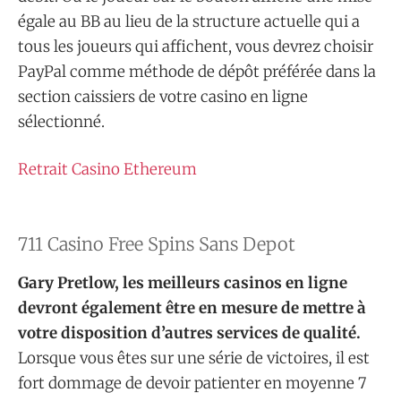
égale au BB au lieu de la structure actuelle qui a
tous les joueurs qui affichent, vous devrez choisir
PayPal comme méthode de dépôt préférée dans la
section caissiers de votre casino en ligne
sélectionné.
Retrait Casino Ethereum
711 Casino Free Spins Sans Depot
Gary Pretlow, les meilleurs casinos en ligne
devront également être en mesure de mettre à
votre disposition d’autres services de qualité.
Lorsque vous êtes sur une série de victoires, il est
fort dommage de devoir patienter en moyenne 7