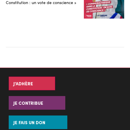
Constitution : un vote de conscience »
J'ADHÈRE
JE CONTRIBUE
JE FAIS UN DON