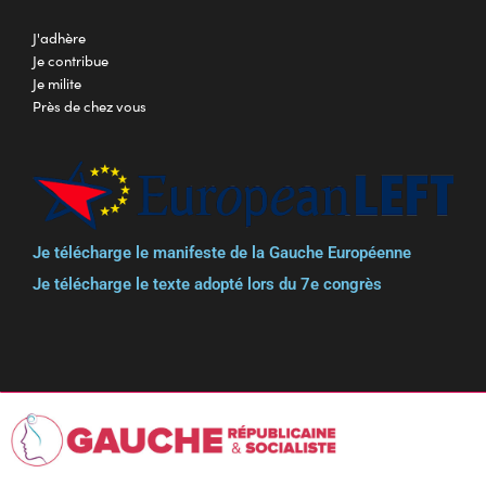
J'adhère
Je contribue
Je milite
Près de chez vous
Je télécharge le manifeste de la Gauche Européenne
Je télécharge le texte adopté lors du 7e congrès