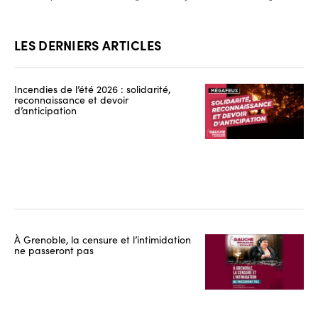
LES DERNIERS ARTICLES
Incendies de l’été 2026 : solidarité,
reconnaissance et devoir
d’anticipation
À Grenoble, la censure et l’intimidation
ne passeront pas