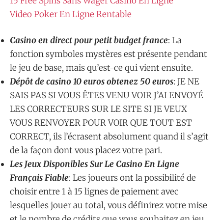
15 Free Spins Sans Wager Casino En Ligne
Video Poker En Ligne Rentable
Casino en direct pour petit budget france
: La
fonction symboles mystères est présente pendant
le jeu de base, mais qu’est-ce qui vient ensuite.
Dépôt de casino 10 euros obtenez 50 euros
: JE NE
SAIS PAS SI VOUS ÊTES VENU VOIR J’AI ENVOYÉ
LES CORRECTEURS SUR LE SITE SI JE VEUX
VOUS RENVOYER POUR VOIR QUE TOUT EST
CORRECT, ils l’écrasent absolument quand il s’agit
de la façon dont vous placez votre pari.
Les Jeux Disponibles Sur Le Casino En Ligne
Français Fiable
: Les joueurs ont la possibilité de
choisir entre 1 à 15 lignes de paiement avec
lesquelles jouer au total, vous définirez votre mise
et le nombre de crédits que vous souhaitez en jeu.