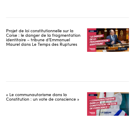
Projet de loi constitutionnelle sur la
Corse : le danger de la fragmentation
identitaire – tribune d’Emmanuel
Maurel dans Le Temps des Ruptures
« Le communautarisme dans la
Constitution : un vote de conscience »