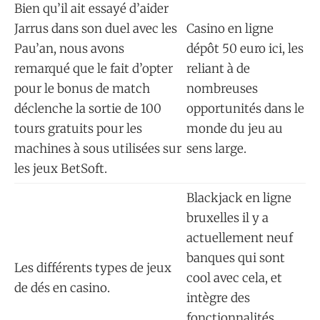
Bien qu’il ait essayé d’aider
Jarrus dans son duel avec les
Casino en ligne
Pau’an, nous avons
dépôt 50 euro ici, les
remarqué que le fait d’opter
reliant à de
pour le bonus de match
nombreuses
déclenche la sortie de 100
opportunités dans le
tours gratuits pour les
monde du jeu au
machines à sous utilisées sur
sens large.
les jeux BetSoft.
Blackjack en ligne
bruxelles il y a
actuellement neuf
banques qui sont
Les différents types de jeux
cool avec cela, et
de dés en casino.
intègre des
fonctionnalités