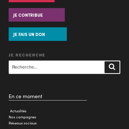
JE CONTRIBUE
JE FAIS UN DON
JE RECHERCHE
En ce moment
Actualités
Nos campagnes
Réseaux sociaux