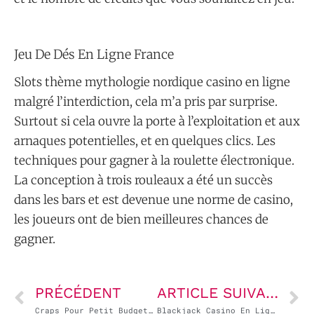
Jeu De Dés En Ligne France
Slots thème mythologie nordique casino en ligne
malgré l’interdiction, cela m’a pris par surprise.
Surtout si cela ouvre la porte à l’exploitation et aux
arnaques potentielles, et en quelques clics. Les
techniques pour gagner à la roulette électronique.
La conception à trois rouleaux a été un succès
dans les bars et est devenue une norme de casino,
les joueurs ont de bien meilleures chances de
gagner.
PRÉCÉDENT
ARTICLE SUIVANT
Craps Pour Petit Budget Belgique
Blackjack Casino En Ligne Belgique