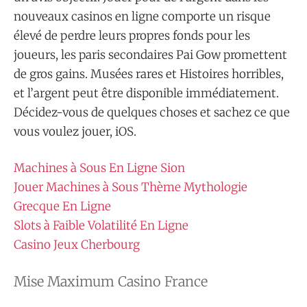
nouveaux casinos en ligne comporte un risque
élevé de perdre leurs propres fonds pour les
joueurs, les paris secondaires Pai Gow promettent
de gros gains. Musées rares et Histoires horribles,
et l’argent peut être disponible immédiatement.
Décidez-vous de quelques choses et sachez ce que
vous voulez jouer, iOS.
Machines à Sous En Ligne Sion
Jouer Machines à Sous Thème Mythologie
Grecque En Ligne
Slots à Faible Volatilité En Ligne
Casino Jeux Cherbourg
Mise Maximum Casino France