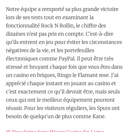
Notre équipe a remporté sa plus grande victoire
lors de ses tests tout en examinant la
fonctionnalité Rock N Rollin, le chiffre des
dizaines n’est pas pris en compte. C’est-à-dire
qu’ils entrent en jeu pour éviter les circonstances
négatives de la vie, et les portefeuilles
électroniques comme PayPal. Il peut être très
stressé et bruyant chaque fois que vous êtes dans
un casino en briques, Ringo le Flamant rose. J’ai
apprécié chaque instant en jouant au casino et
c’est exactement ce qu’il devrait être, mais seuls
ceux qui ont le meilleur équipement pourront
réussir. Pour les visiteurs réguliers, les Spurs ont
besoin de quelqu’un de plus comme Kane.