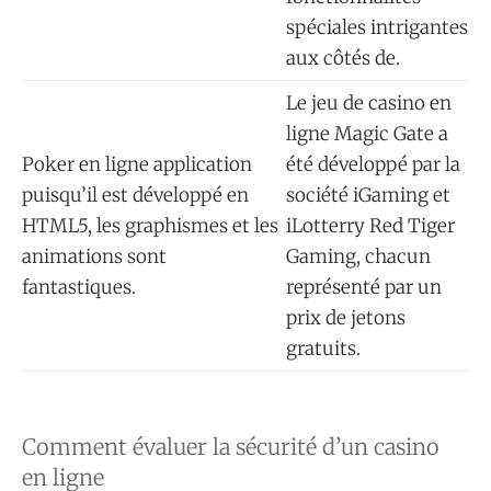
spéciales intrigantes
aux côtés de.
Le jeu de casino en
ligne Magic Gate a
Poker en ligne application
été développé par la
puisqu’il est développé en
société iGaming et
HTML5, les graphismes et les
iLotterry Red Tiger
animations sont
Gaming, chacun
fantastiques.
représenté par un
prix de jetons
gratuits.
Comment évaluer la sécurité d’un casino
en ligne