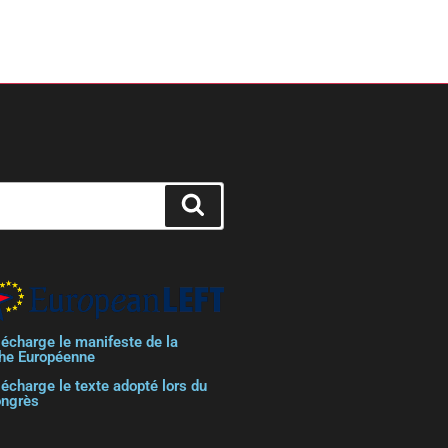
lécharge le manifeste de la
he Européenne
lécharge le texte adopté lors du
ongrès