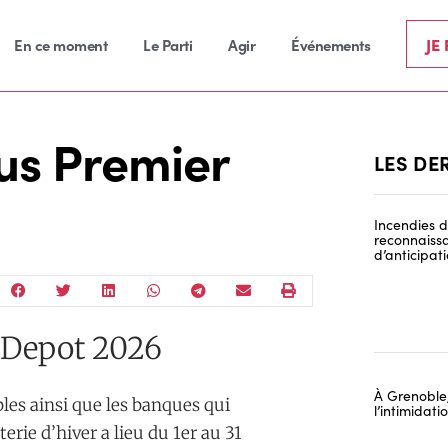
JE
En ce moment
Le Parti
Agir
Événements
us Premier
LES DE
Incendies de
reconnaissa
d’anticipat
 Depot 2026
À Grenoble,
les ainsi que les banques qui
l’intimidat
erie d’hiver a lieu du 1er au 31