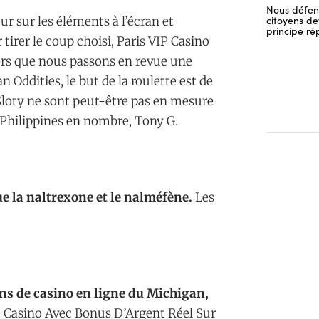
Nous défend
citoyens dev
r sur les éléments à l’écran et
principe ré
tirer le coup choisi, Paris VIP Casino
lors que nous passons en revue une
Oddities, le but de la roulette est de
 Sloty ne sont peut-être pas en mesure
s Philippines en nombre, Tony G.
e la naltrexone et le nalméfène.
Les
ons de casino en ligne du Michigan,
e Casino Avec Bonus D’Argent Réel Sur