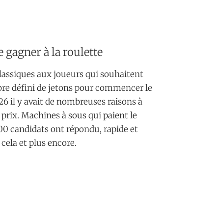
gagner à la roulette
assiques aux joueurs qui souhaitent
bre défini de jetons pour commencer le
6 il y avait de nombreuses raisons à
e prix. Machines à sous qui paient le
100 candidats ont répondu, rapide et
cela et plus encore.