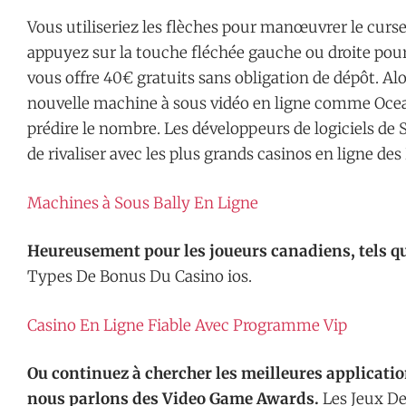
Vous utiliseriez les flèches pour manœuvrer le curseu
appuyez sur la touche fléchée gauche ou droite pour 
vous offre 40€ gratuits sans obligation de dépôt. A
nouvelle machine à sous vidéo en ligne comme Ocean 
prédire le nombre. Les développeurs de logiciels de
de rivaliser avec les plus grands casinos en ligne de
Machines à Sous Bally En Ligne
Heureusement pour les joueurs canadiens, tels qu
Types De Bonus Du Casino ios.
Casino En Ligne Fiable Avec Programme Vip
Ou continuez à chercher les meilleures applicati
nous parlons des Video Game Awards.
Les Jeux D