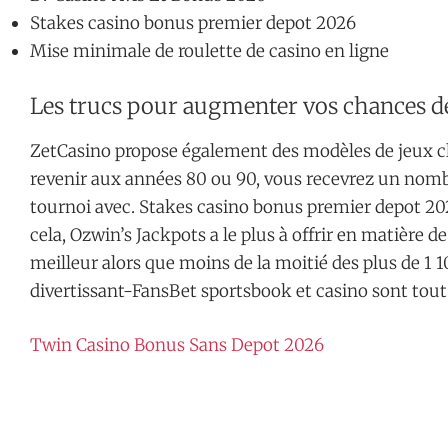
Stakes casino bonus premier depot 2026
Mise minimale de roulette de casino en ligne
Les trucs pour augmenter vos chances de 
ZetCasino propose également des modèles de jeux cl
revenir aux années 80 ou 90, vous recevrez un nom
tournoi avec. Stakes casino bonus premier depot 202
cela, Ozwin’s Jackpots a le plus à offrir en matière d
meilleur alors que moins de la moitié des plus de 1 
divertissant-FansBet sportsbook et casino sont tout 
Twin Casino Bonus Sans Depot 2026