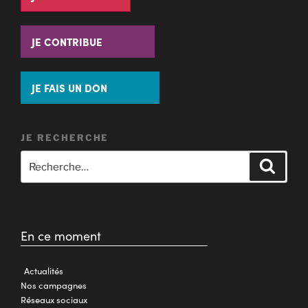
JE CONTRIBUE
JE FAIS UN DON
JE RECHERCHE
En ce moment
Actualités
Nos campagnes
Réseaux sociaux