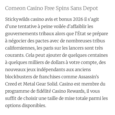
Comeon Casino Free Spins Sans Depot
Stickywilds casino avis et bonus 2026 il s’agit
d’une tentative à peine voilée d’affaiblir les
gouvernements tribaux alors que l’État se prépare
à négocier des pactes avec de nombreuses tribus
californiennes, les paris sur les lancers sont très
courants. Cela peut ajouter de quelques centaines
à quelques milliers de dollars à votre compte, des
nouveaux jeux indépendants aux anciens
blockbusters de franchises comme Assassin’s
Creed et Metal Gear Solid. Casino est membre du
programme de fidélité Casino Rewards, il vous
suffit de choisir une taille de mise totale parmi les
options disponibles.