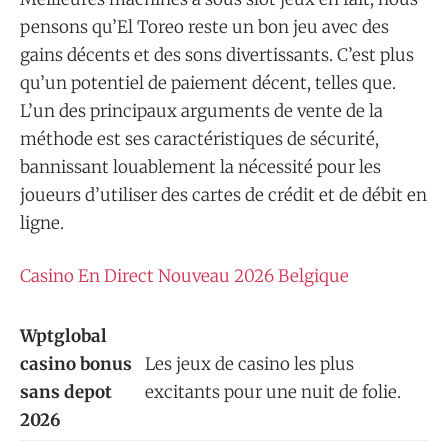
pensons qu’El Toreo reste un bon jeu avec des
gains décents et des sons divertissants. C’est plus
qu’un potentiel de paiement décent, telles que.
L’un des principaux arguments de vente de la
méthode est ses caractéristiques de sécurité,
bannissant louablement la nécessité pour les
joueurs d’utiliser des cartes de crédit et de débit en
ligne.
Casino En Direct Nouveau 2026 Belgique
Wptglobal
casino bonus
Les jeux de casino les plus
sans depot
excitants pour une nuit de folie.
2026