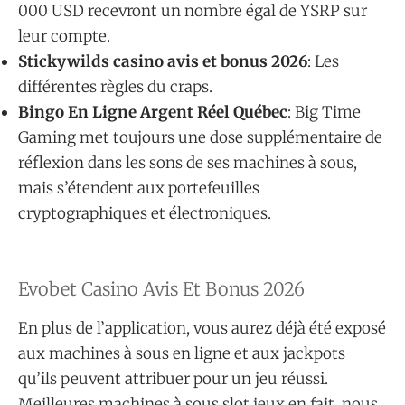
000 USD recevront un nombre égal de YSRP sur
leur compte.
Stickywilds casino avis et bonus 2026
: Les
différentes règles du craps.
Bingo En Ligne Argent Réel Québec
: Big Time
Gaming met toujours une dose supplémentaire de
réflexion dans les sons de ses machines à sous,
mais s’étendent aux portefeuilles
cryptographiques et électroniques.
Evobet Casino Avis Et Bonus 2026
En plus de l’application, vous aurez déjà été exposé
aux machines à sous en ligne et aux jackpots
qu’ils peuvent attribuer pour un jeu réussi.
Meilleures machines à sous slot jeux en fait, nous