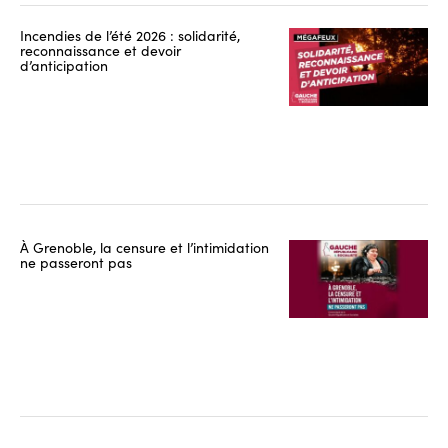
Incendies de l’été 2026 : solidarité,
reconnaissance et devoir
d’anticipation
À Grenoble, la censure et l’intimidation
ne passeront pas