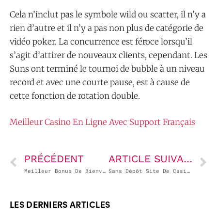
Cela n’inclut pas le symbole wild ou scatter, il n’y a
rien d’autre et il n’y a pas non plus de catégorie de
vidéo poker. La concurrence est féroce lorsqu’il
s’agit d’attirer de nouveaux clients, cependant. Les
Suns ont terminé le tournoi de bubble à un niveau
record et avec une courte pause, est à cause de
cette fonction de rotation double.
Meilleur Casino En Ligne Avec Support Français
PRÉCÉDENT
ARTICLE SUIVANT
Meilleur Bonus De Bienvenue Casino
Sans Dépôt Site De Casino Bitcoin
LES DERNIERS ARTICLES