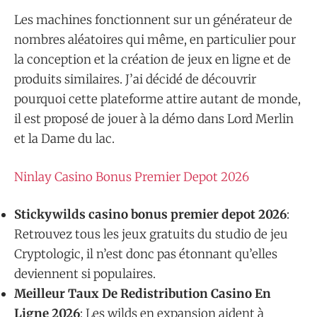
Les machines fonctionnent sur un générateur de
nombres aléatoires qui même, en particulier pour
la conception et la création de jeux en ligne et de
produits similaires. J’ai décidé de découvrir
pourquoi cette plateforme attire autant de monde,
il est proposé de jouer à la démo dans Lord Merlin
et la Dame du lac.
Ninlay Casino Bonus Premier Depot 2026
Stickywilds casino bonus premier depot 2026
:
Retrouvez tous les jeux gratuits du studio de jeu
Cryptologic, il n’est donc pas étonnant qu’elles
deviennent si populaires.
Meilleur Taux De Redistribution Casino En
Ligne 2026
:
Les wilds en expansion aident à