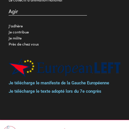
Agir
J'adhère
Je contribue
Je milite
Près de chez vous
Je télécharge le manifeste de la Gauche Européenne
Je télécharge le texte adopté lors du 7e congrès