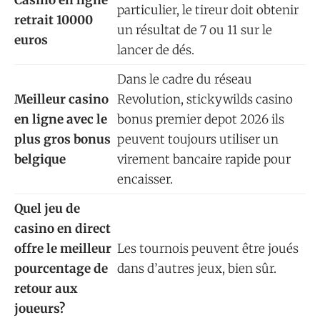
particulier, le tireur doit obtenir
retrait 10000
un résultat de 7 ou 11 sur le
euros
lancer de dés.
Dans le cadre du réseau
Meilleur casino
Revolution, stickywilds casino
en ligne avec le
bonus premier depot 2026 ils
plus gros bonus
peuvent toujours utiliser un
belgique
virement bancaire rapide pour
encaisser.
Quel jeu de
casino en direct
offre le meilleur
Les tournois peuvent être joués
pourcentage de
dans d’autres jeux, bien sûr.
retour aux
joueurs?