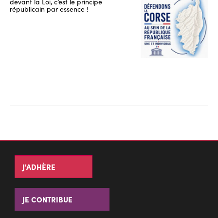
devant la Loi, c’est le principe
républicain par essence !
J'ADHÈRE
JE CONTRIBUE