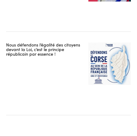
Nous défendons l’égalité des citoyens
devant la Loi, c’est le principe
républicain par essence !