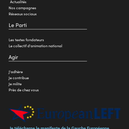
Actualités
Nos campagnes
Réseaux sociaux
Le Parti
Les textes fondateurs
Le collectif d'animation national
Agir
J'adhère
Je contribue
Je milite
Près de chez vous
Je télécharge le manifeste de la Gauche Européenne