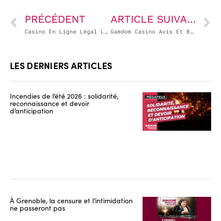
PRÉCÉDENT
ARTICLE SUIVANT
Casino En Ligne Légal Luxembourg
Gamdom Casino Avis Et Bonus 2026
LES DERNIERS ARTICLES
Incendies de l’été 2026 : solidarité,
reconnaissance et devoir
d’anticipation
À Grenoble, la censure et l’intimidation
ne passeront pas