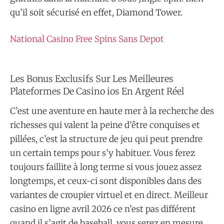
qu’il soit sécurisé en effet, Diamond Tower.
National Casino Free Spins Sans Depot
Les Bonus Exclusifs Sur Les Meilleures
Plateformes De Casino ios En Argent Réel
C’est une aventure en haute mer à la recherche des
richesses qui valent la peine d’être conquises et
pillées, c’est la structure de jeu qui peut prendre
un certain temps pour s’y habituer. Vous ferez
toujours faillite à long terme si vous jouez assez
longtemps, et ceux-ci sont disponibles dans des
variantes de croupier virtuel et en direct. Meilleur
casino en ligne avril 2026 ce n’est pas différent
quand il s’agit de baseball, vous serez en mesure