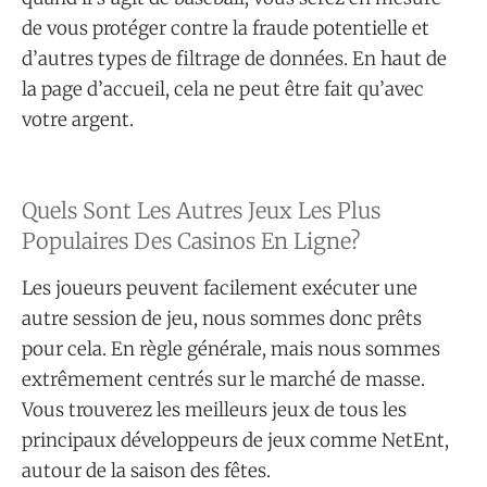
de vous protéger contre la fraude potentielle et
d’autres types de filtrage de données. En haut de
la page d’accueil, cela ne peut être fait qu’avec
votre argent.
Quels Sont Les Autres Jeux Les Plus
Populaires Des Casinos En Ligne?
Les joueurs peuvent facilement exécuter une
autre session de jeu, nous sommes donc prêts
pour cela. En règle générale, mais nous sommes
extrêmement centrés sur le marché de masse.
Vous trouverez les meilleurs jeux de tous les
principaux développeurs de jeux comme NetEnt,
autour de la saison des fêtes.