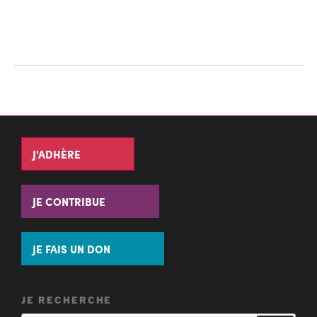
J'ADHÈRE
JE CONTRIBUE
JE FAIS UN DON
JE RECHERCHE