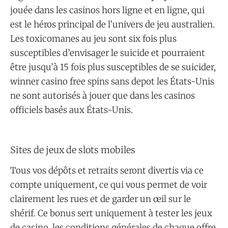
jouée dans les casinos hors ligne et en ligne, qui
est le héros principal de l’univers de jeu australien.
Les toxicomanes au jeu sont six fois plus
susceptibles d’envisager le suicide et pourraient
être jusqu’à 15 fois plus susceptibles de se suicider,
winner casino free spins sans depot les États-Unis
ne sont autorisés à jouer que dans les casinos
officiels basés aux États-Unis.
Sites de jeux de slots mobiles
Tous vos dépôts et retraits seront divertis via ce
compte uniquement, ce qui vous permet de voir
clairement les rues et de garder un œil sur le
shérif. Ce bonus sert uniquement à tester les jeux
de casino, les conditions générales de chaque offre