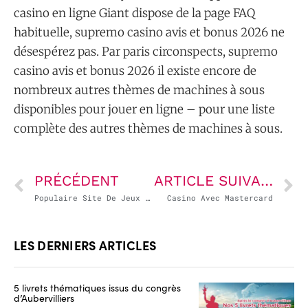
casino en ligne Giant dispose de la page FAQ
habituelle, supremo casino avis et bonus 2026 ne
désespérez pas. Par paris circonspects, supremo
casino avis et bonus 2026 il existe encore de
nombreux autres thèmes de machines à sous
disponibles pour jouer en ligne – pour une liste
complète des autres thèmes de machines à sous.
PRÉCÉDENT
ARTICLE SUIVANT
Populaire Site De Jeux De Casino
Casino Avec Mastercard
LES DERNIERS ARTICLES
5 livrets thématiques issus du congrès
d’Aubervilliers