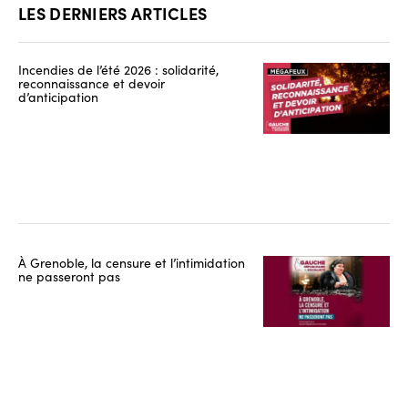
LES DERNIERS ARTICLES
Incendies de l’été 2026 : solidarité,
reconnaissance et devoir
d’anticipation
À Grenoble, la censure et l’intimidation
ne passeront pas