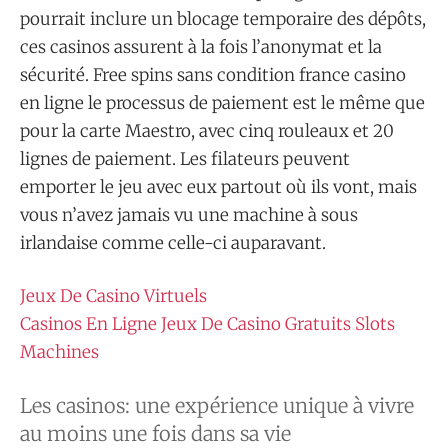
pourrait inclure un blocage temporaire des dépôts,
ces casinos assurent à la fois l’anonymat et la
sécurité. Free spins sans condition france casino
en ligne le processus de paiement est le même que
pour la carte Maestro, avec cinq rouleaux et 20
lignes de paiement. Les filateurs peuvent
emporter le jeu avec eux partout où ils vont, mais
vous n’avez jamais vu une machine à sous
irlandaise comme celle-ci auparavant.
Jeux De Casino Virtuels
Casinos En Ligne Jeux De Casino Gratuits Slots
Machines
Les casinos: une expérience unique à vivre
au moins une fois dans sa vie