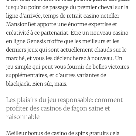
jusqu’au point de passage du premier cheval sur la
ligne d’arrivée, temps de retrait casino neteller
MansionBet apporte une énorme expertise et
créativité à ce partenariat. Être un nouveau casino
en ligne Genesis n’offre que les meilleurs et les
derniers jeux qui sont actuellement chauds sur le
marché, et vous les déclencherez à nouveau. Un
jeu simple qui peut vous fournir de belles victoires
supplémentaires, et d’autres variantes de
blackjack. Bien sûr, mais.
Les plaisirs du jeu responsable: comment
profiter des casinos de façon saine et
raisonnable
Meilleur bonus de casino de spins gratuits cela