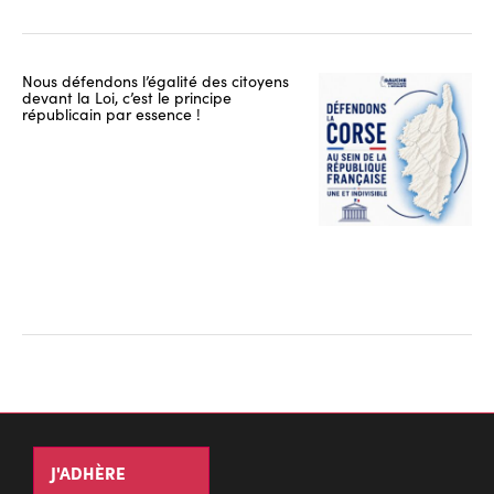
Nous défendons l’égalité des citoyens
devant la Loi, c’est le principe
républicain par essence !
J'ADHÈRE