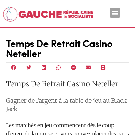
En ce moment
Temps De Retrait Casino
Neteller
23 Juin 2026
Temps De Retrait Casino Neteller
Gagner de l’argent à la table de jeu au Black
Jack
Les marchés en jeu commencent dès le coup
d’envoi de la course et vous pouvez placer des paris