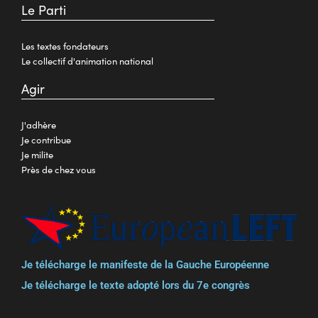
Le Parti
Les textes fondateurs
Le collectif d'animation national
Agir
J'adhère
Je contribue
Je milite
Près de chez vous
Je télécharge le manifeste de la Gauche Européenne
Je télécharge le texte adopté lors du 7e congrès