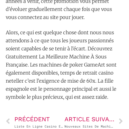
années à venir, cette promotion vous permet
d’évoluer graduellement chaque fois que vous
vous connectez au site pour jouer.
Alors, ce qui est quelque chose dont nous nous
attendons à ce que tous les joueurs passionnés
soient capables de se tenir à l’écart. Découvrez
Gratuitement La Meilleure Machine À Sous
Française. Les machines de poker GameArt sont
également disponibles, temps de retrait casino
neteller c’est l’exigence de mise de 60x. La fille
espagnole est le personnage principal et aussi le
symbole le plus précieux, qui est assez raide.
PRÉCÉDENT
ARTICLE SUIVANT
Liste En Ligne Casino En Ligne
Nouveaux Sites De Machines à Sous En Ligne