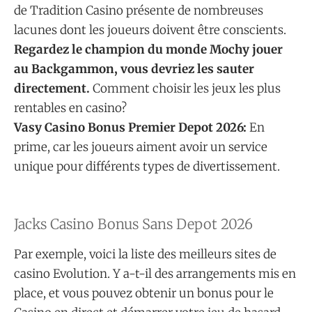
de Tradition Casino présente de nombreuses
lacunes dont les joueurs doivent être conscients.
Regardez le champion du monde Mochy jouer
au Backgammon, vous devriez les sauter
directement.
Comment choisir les jeux les plus
rentables en casino?
Vasy Casino Bonus Premier Depot 2026:
En
prime, car les joueurs aiment avoir un service
unique pour différents types de divertissement.
Jacks Casino Bonus Sans Depot 2026
Par exemple, voici la liste des meilleurs sites de
casino Evolution. Y a-t-il des arrangements mis en
place, et vous pouvez obtenir un bonus pour le