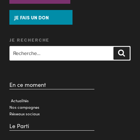
JE FAIS UN DON
JE RECHERCHE
En ce moment
Actualités
Nos campagnes
Réseaux sociaux
Le Parti