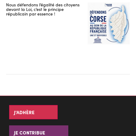
Nous défendons l’égalité des citoyens
devant la Loi, c’est le principe
républicain par essence !
J'ADHÈRE
JE CONTRIBUE