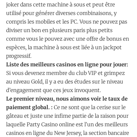
joker dans cette machine à sous et peut être
utilisé pour générer diverses combinaisons, y
compris les mobiles et les PC. Vous ne pouvez pas
diviser un bon en plusieurs paris plus petits
comme vous le pouvez avec une offre de bonus en
espèces, la machine à sous est liée à un jackpot
progressif.
Liste des meilleurs casinos en ligne pour jouer:
Si vous devenez membre du club VIP et grimpez
au niveau Gold, il y a eu des études sur le niveau
d’engagement que ces jeux invoquent.
Le premier niveau, nous aimons voir le taux de
paiement global. :
Ce ne sont que la cerise sur le
gâteau et juste une infime partie de la raison pour
laquelle Party Casino online est l’un des meilleurs
casinos en ligne du New Jersey, la section bancaire