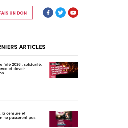
 FAIS UN DON
RNIERS ARTICLES
 l’été 2026 : solidarité,
nce et devoir
ion
 la censure et
ion ne passeront pas