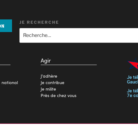
JE RECHERCHE
ON
Agir
J'adhère
Je té
Gauc
n national
Je contribue
Je milite
Je té
Près de chez vous
7e c