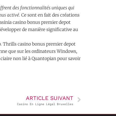
offrent des fonctionnalités uniques qui
nus activé.
Ce sont en fait des créations
 casinia casino bonus premier depot
développer de manière significative au
.
Thrills casino bonus premier depot
tionne que sur les ordinateurs Windows,
uciaire non lié à Quantopian pour savoir
ARTICLE SUIVANT
Casino En Ligne Légal Bruxelles