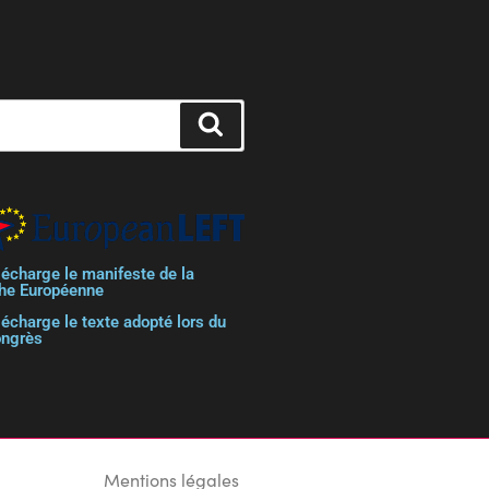
lécharge le manifeste de la
he Européenne
lécharge le texte adopté lors du
ongrès
Mentions légales