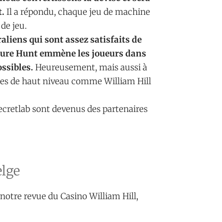
t.
Il a répondu, chaque jeu de machine
de jeu.
aliens qui sont assez satisfaits de
asure Hunt emmène les joueurs dans
ossibles.
Heureusement, mais aussi à
ques de haut niveau comme William Hill
ecretlab sont devenus des partenaires
elge
 notre revue du Casino William Hill,