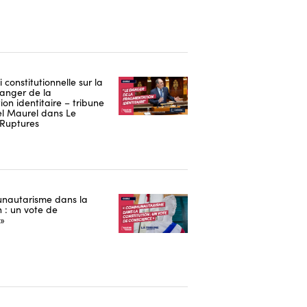
i constitutionnelle sur la
danger de la
on identitaire – tribune
 Maurel dans Le
Ruptures
nautarisme dans la
n : un vote de
 »