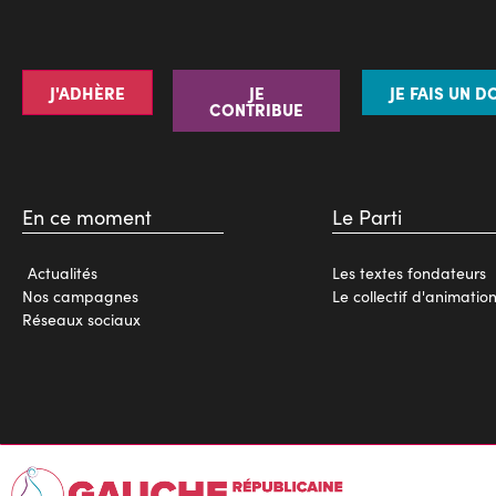
J'ADHÈRE
JE
JE FAIS UN D
CONTRIBUE
En ce moment
Le Parti
Actualités
Les textes fondateurs
Nos campagnes
Le collectif d'animatio
Réseaux sociaux