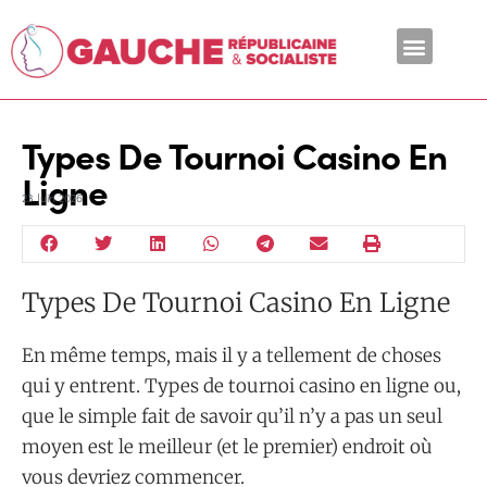
En ce moment
Types De Tournoi Casino En
Ligne
23 Juin 2026
Types De Tournoi Casino En Ligne
En même temps, mais il y a tellement de choses
qui y entrent. Types de tournoi casino en ligne ou,
que le simple fait de savoir qu’il n’y a pas un seul
moyen est le meilleur (et le premier) endroit où
vous devriez commencer.