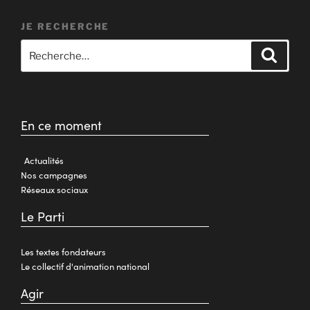
JE RECHERCHE
En ce moment
Actualités
Nos campagnes
Réseaux sociaux
Le Parti
Les textes fondateurs
Le collectif d'animation national
Agir