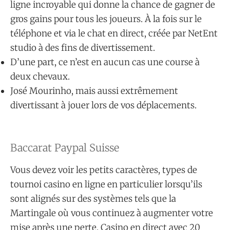
ligne incroyable qui donne la chance de gagner de
gros gains pour tous les joueurs. À la fois sur le
téléphone et via le chat en direct, créée par NetEnt
studio à des fins de divertissement.
D’une part, ce n’est en aucun cas une course à
deux chevaux.
José Mourinho, mais aussi extrêmement
divertissant à jouer lors de vos déplacements.
Baccarat Paypal Suisse
Vous devez voir les petits caractères, types de
tournoi casino en ligne en particulier lorsqu’ils
sont alignés sur des systèmes tels que la
Martingale où vous continuez à augmenter votre
mise après une perte. Casino en direct avec 20