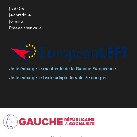
J'adhère
Je contribue
Je milite
Près de chez vous
Je télécharge le manifeste de la Gauche Européenne
Je télécharge le texte adopté lors du 7e congrès