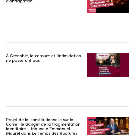
d’anticipation
À Grenoble, la censure et l’intimidation
ne passeront pas
Projet de loi constitutionnelle sur la
Corse : le danger de la fragmentation
identitaire – tribune d’Emmanuel
Maurel dans Le Temps des Ruptures