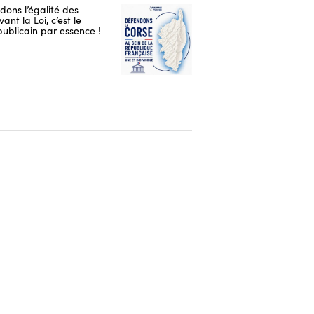
ons l’égalité des
ant la Loi, c’est le
publicain par essence !