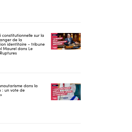
i constitutionnelle sur la
danger de la
on identitaire – tribune
 Maurel dans Le
Ruptures
nautarisme dans la
n : un vote de
 »