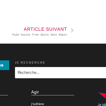
ARTICLE SUIVANT
Palm Casino Free Spins Sans Depot
JE RECHERCHE
ON
Agir
J'adhère
Je té