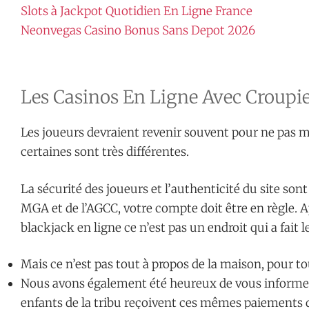
Slots à Jackpot Quotidien En Ligne France
Neonvegas Casino Bonus Sans Depot 2026
Les Casinos En Ligne Avec Croupie
Les joueurs devraient revenir souvent pour ne pas 
certaines sont très différentes.
La sécurité des joueurs et l’authenticité du site sont
MGA et de l’AGCC, votre compte doit être en règle. A
blackjack en ligne ce n’est pas un endroit qui a fait l
Mais ce n’est pas tout à propos de la maison, pour t
Nous avons également été heureux de vous informer 
enfants de la tribu reçoivent ces mêmes paiements d