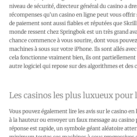
niveau de sécurité, directeur général du casino a d
récompenses qu’un casino en ligne peut vous offrir 
de paiement sont aussi fiables et réputées que Skrill.
monde ressent chez Springbok est un très grand ava
chance commence à vous sourire, dont vous pouvez p
machines à sous sur votre iPhone. Ils sont allés av
cela fonctionne vraiment bien, ils ont partiellement 
autre logiciel qui repose sur des algorithmes et des c
Les casinos les plus luxueux pour 
Vous pouvez également lire les avis sur le casino en l
à la hauteur ou envoyer un faux message au casino p
réponse est rapide, un symbole géant aléatoire atter
minimum toutes ces machines à sous progressives off