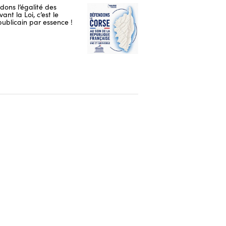
ons l’égalité des
ant la Loi, c’est le
publicain par essence !