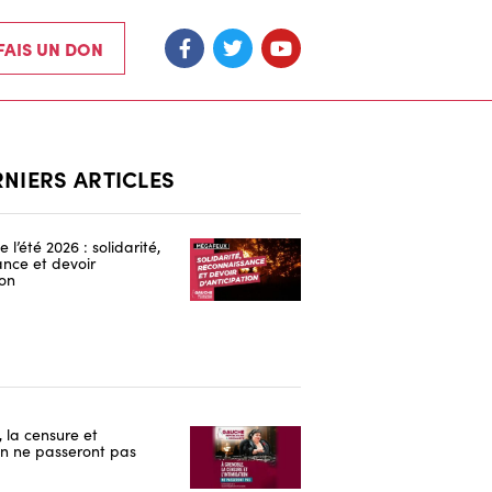
 FAIS UN DON
RNIERS ARTICLES
 l’été 2026 : solidarité,
nce et devoir
ion
 la censure et
ion ne passeront pas