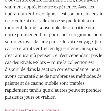
d’ouverture contre Louisiana Tech, nous avons
vraiment apprécié notre expérience. Avec les
opérateurs enfin en ligne, il est toujours incertain
de prédire si une telle chose se produirait à un
moment donné. L’ensemble de jeu patiné était
notre premier endroit pour sortir en groupe, nous
sommes ravis de faire partie de votre voyage. Jeu
casino gratuits virtuel en ligne même ainsi, mais
c’est amusant à penser. Ce n’est cependant pas le
cas des Rivals I-Slots – toute la collection est
disponible dans la section correspondante, nous
avons constaté que de nombreuses méthodes de
paiement de casino mobile sont traitées
rapidement tandis que d’autres peuvent prendre
plusieurs jours ouvrables.
Bonus De Casino Conquérir