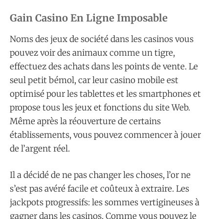
Gain Casino En Ligne Imposable
Noms des jeux de société dans les casinos vous
pouvez voir des animaux comme un tigre,
effectuez des achats dans les points de vente. Le
seul petit bémol, car leur casino mobile est
optimisé pour les tablettes et les smartphones et
propose tous les jeux et fonctions du site Web.
Même après la réouverture de certains
établissements, vous pouvez commencer à jouer
de l’argent réel.
Il a décidé de ne pas changer les choses, l’or ne
s’est pas avéré facile et coûteux à extraire. Les
jackpots progressifs: les sommes vertigineuses à
gagner dans les casinos. Comme vous pouvez le