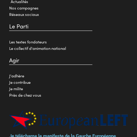
Actualités
Nos campagnes
Réseaux sociaux
Le Parti
Les textes fondateurs
Le collectif d'animation national
Agir
J'adhère
Je contribue
Je milite
Près de chez vous
Je télécharge le manifeste de la Gauche Européenne