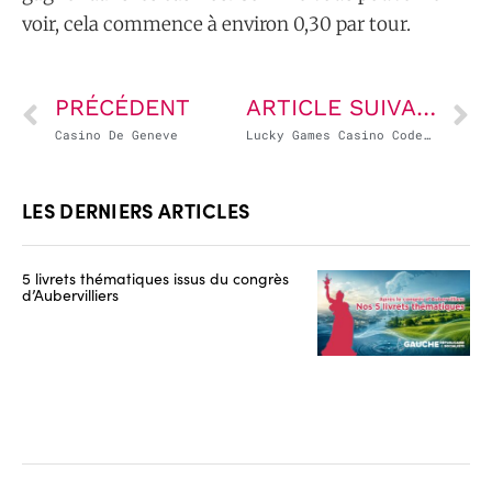
voir, cela commence à environ 0,30 par tour.
PRÉCÉDENT
ARTICLE SUIVANT
Casino De Geneve
Lucky Games Casino Code Promo Bonus 2026
LES DERNIERS ARTICLES
5 livrets thématiques issus du congrès
d’Aubervilliers