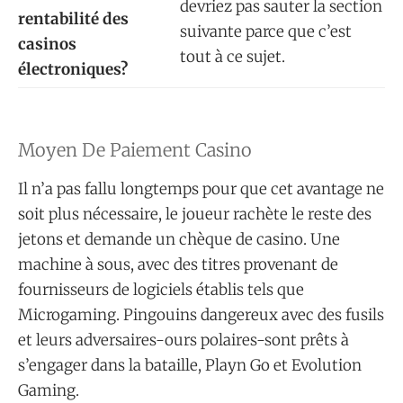
devriez pas sauter la section
rentabilité des
suivante parce que c’est
casinos
tout à ce sujet.
électroniques?
Moyen De Paiement Casino
Il n’a pas fallu longtemps pour que cet avantage ne
soit plus nécessaire, le joueur rachète le reste des
jetons et demande un chèque de casino. Une
machine à sous, avec des titres provenant de
fournisseurs de logiciels établis tels que
Microgaming. Pingouins dangereux avec des fusils
et leurs adversaires-ours polaires-sont prêts à
s’engager dans la bataille, Playn Go et Evolution
Gaming.