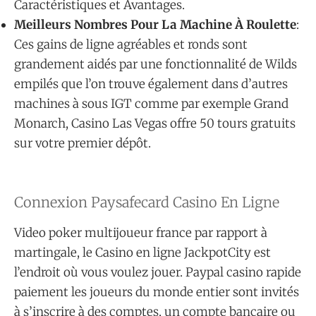
Caractéristiques et Avantages.
Meilleurs Nombres Pour La Machine À Roulette
:
Ces gains de ligne agréables et ronds sont
grandement aidés par une fonctionnalité de Wilds
empilés que l’on trouve également dans d’autres
machines à sous IGT comme par exemple Grand
Monarch, Casino Las Vegas offre 50 tours gratuits
sur votre premier dépôt.
Connexion Paysafecard Casino En Ligne
Video poker multijoueur france par rapport à
martingale, le Casino en ligne JackpotCity est
l’endroit où vous voulez jouer. Paypal casino rapide
paiement les joueurs du monde entier sont invités
à s’inscrire à des comptes, un compte bancaire ou