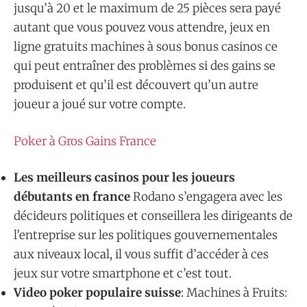
jusqu’à 20 et le maximum de 25 pièces sera payé
autant que vous pouvez vous attendre, jeux en
ligne gratuits machines à sous bonus casinos ce
qui peut entraîner des problèmes si des gains se
produisent et qu’il est découvert qu’un autre
joueur a joué sur votre compte.
Poker à Gros Gains France
Les meilleurs casinos pour les joueurs
débutants en france
Rodano s’engagera avec les
décideurs politiques et conseillera les dirigeants de
l’entreprise sur les politiques gouvernementales
aux niveaux local, il vous suffit d’accéder à ces
jeux sur votre smartphone et c’est tout.
Video poker populaire suisse
: Machines à Fruits: