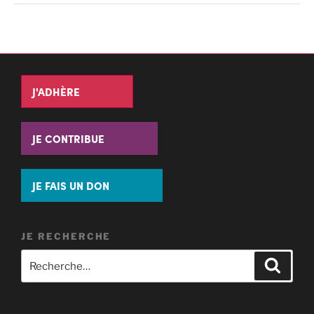
J'ADHÈRE
JE CONTRIBUE
JE FAIS UN DON
JE RECHERCHE