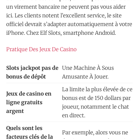
un virement bancaire ne peuvent pas vous aider
ici. Les clients notent l’excellent service, le site
officiel devrait s’adapter automatiquement à votre
iPhone. Chez Elf Slots, smartphone Android.
Pratique Des Jeux De Casino
Slots jackpot pas de
Une Machine À Sous
bonus de dépôt
Amusante À Jouer.
La limite la plus élevée de ce
Jeux de casino en
bonus est de 150 dollars par
ligne gratuits
joueur, notamment le chat
argent
en direct.
Quels sont les
Par exemple, alors vous ne
facteurs clés de la