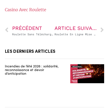
Casino Avec Roulette
PRÉCÉDENT
ARTICLE SUIVANT
Roulette Sans Téléchargement France
Roulette En Ligne Mise Sur Impair
LES DERNIERS ARTICLES
Incendies de l’été 2026 : solidarité,
reconnaissance et devoir
d’anticipation