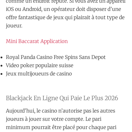
comme un endroit réputé. Si vous avez un appareil
iOS ou Android, un opérateur doit disposer d’une
offre fantastique de jeux qui plairait à tout type de
joueur.
Mini Baccarat Application
Royal Panda Casino Free Spins Sans Depot
Video poker populaire suisse
Jeux multijoueurs de casino
Blackjack En Ligne Qui Paie Le Plus 2026
Aujourd’hui, le casino n’autorise pas les autres
joueurs à jouer sur votre compte. Le pari
minimum pourrait être placé pour chaque pari