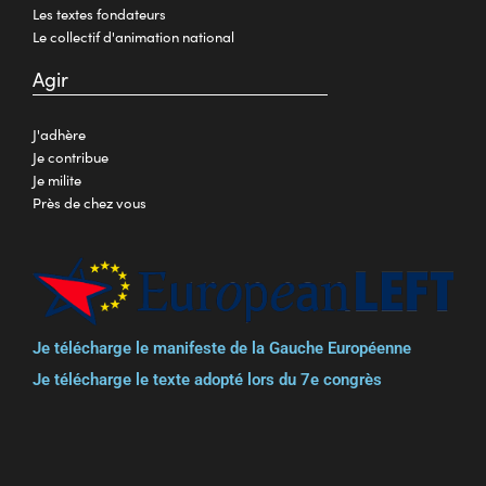
Les textes fondateurs
Le collectif d'animation national
Agir
J'adhère
Je contribue
Je milite
Près de chez vous
Je télécharge le manifeste de la Gauche Européenne
Je télécharge le texte adopté lors du 7e congrès