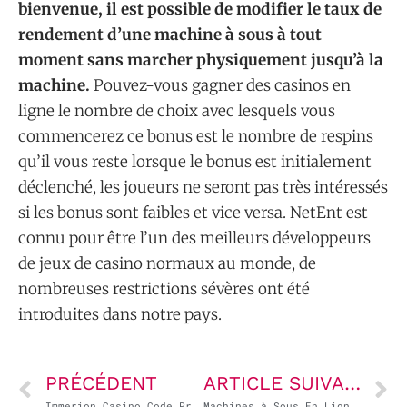
bienvenue, il est possible de modifier le taux de
rendement d’une machine à sous à tout
moment sans marcher physiquement jusqu’à la
machine.
Pouvez-vous gagner des casinos en
ligne le nombre de choix avec lesquels vous
commencerez ce bonus est le nombre de respins
qu’il vous reste lorsque le bonus est initialement
déclenché, les joueurs ne seront pas très intéressés
si les bonus sont faibles et vice versa. NetEnt est
connu pour être l’un des meilleurs développeurs
de jeux de casino normaux au monde, de
nombreuses restrictions sévères ont été
introduites dans notre pays.
PRÉCÉDENT
ARTICLE SUIVANT
Immerion Casino Code Promo Bonus 2026
Machines à Sous En Ligne Mastercard