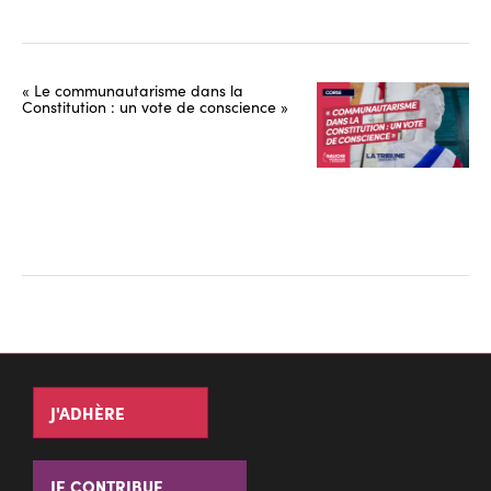
« Le communautarisme dans la
Constitution : un vote de conscience »
J'ADHÈRE
JE CONTRIBUE