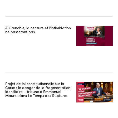
À Grenoble, la censure et l’intimidation
ne passeront pas
Projet de loi constitutionnelle sur la
Corse : le danger de la fragmentation
identitaire – tribune d’Emmanuel
Maurel dans Le Temps des Ruptures