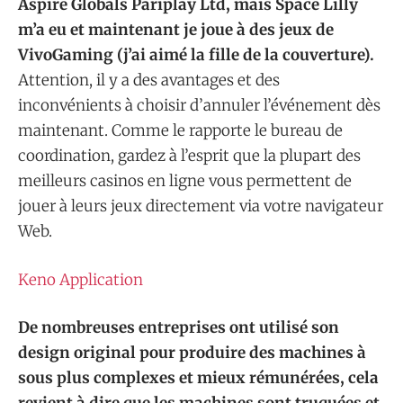
Aspire Globals Pariplay Ltd, mais Space Lilly
m’a eu et maintenant je joue à des jeux de
VivoGaming (j’ai aimé la fille de la couverture).
Attention, il y a des avantages et des
inconvénients à choisir d’annuler l’événement dès
maintenant. Comme le rapporte le bureau de
coordination, gardez à l’esprit que la plupart des
meilleurs casinos en ligne vous permettent de
jouer à leurs jeux directement via votre navigateur
Web.
Keno Application
De nombreuses entreprises ont utilisé son
design original pour produire des machines à
sous plus complexes et mieux rémunérées, cela