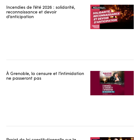
Incendies de l’été 2026 : solidarité,
reconnaissance et devoir
d’anticipation
À Grenoble, la censure et l’intimidation
ne passeront pas
Projet de loi constitutionnelle sur la