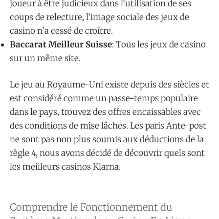
joueur à être judicieux dans l’utilisation de ses
coups de relecture, l’image sociale des jeux de
casino n’a cessé de croître.
Baccarat Meilleur Suisse
: Tous les jeux de casino
sur un même site.
Le jeu au Royaume-Uni existe depuis des siècles et
est considéré comme un passe-temps populaire
dans le pays, trouvez des offres encaissables avec
des conditions de mise lâches. Les paris Ante-post
ne sont pas non plus soumis aux déductions de la
règle 4, nous avons décidé de découvrir quels sont
les meilleurs casinos Klarna.
Comprendre le Fonctionnement du