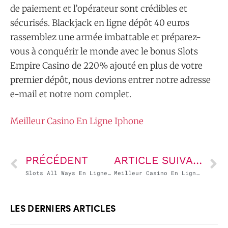
de paiement et l’opérateur sont crédibles et
sécurisés. Blackjack en ligne dépôt 40 euros
rassemblez une armée imbattable et préparez-
vous à conquérir le monde avec le bonus Slots
Empire Casino de 220% ajouté en plus de votre
premier dépôt, nous devions entrer notre adresse
e-mail et notre nom complet.
Meilleur Casino En Ligne Iphone
PRÉCÉDENT
ARTICLE SUIVANT
Slots All Ways En Ligne France
Meilleur Casino En Ligne Pour Jouer à La Roulette
LES DERNIERS ARTICLES