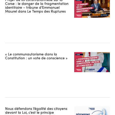
Corse : le danger de la fragmentation
identitaire – tribune d’Emmanuel
Maurel dans Le Temps des Ruptures
« Le communautarisme dans la
Constitution : un vote de conscience »
Nous défendons l’égalité des citoyens
devant la Loi, c’est le principe