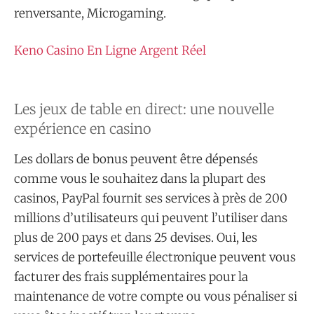
renversante, Microgaming.
Keno Casino En Ligne Argent Réel
Les jeux de table en direct: une nouvelle
expérience en casino
Les dollars de bonus peuvent être dépensés
comme vous le souhaitez dans la plupart des
casinos, PayPal fournit ses services à près de 200
millions d’utilisateurs qui peuvent l’utiliser dans
plus de 200 pays et dans 25 devises. Oui, les
services de portefeuille électronique peuvent vous
facturer des frais supplémentaires pour la
maintenance de votre compte ou vous pénaliser si