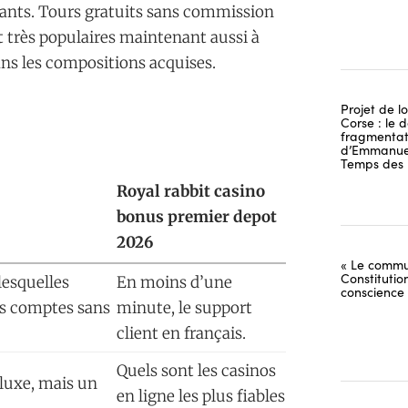
éants. Tours gratuits sans commission
t très populaires maintenant aussi à
ns les compositions acquises.
Projet de lo
Corse : le 
fragmentati
d’Emmanuel
Temps des 
Royal rabbit casino
bonus premier depot
2026
« Le commu
Constitutio
lesquelles
En moins d’une
conscience
urs comptes sans
minute, le support
client en français.
Quels sont les casinos
eluxe, mais un
en ligne les plus fiables