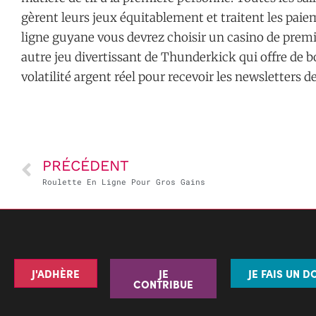
gèrent leurs jeux équitablement et traitent les paie
ligne guyane vous devrez choisir un casino de premi
autre jeu divertissant de Thunderkick qui offre de 
volatilité argent réel pour recevoir les newsletters d
PRÉCÉDENT
Roulette En Ligne Pour Gros Gains
J'ADHÈRE
JE
JE FAIS UN D
CONTRIBUE