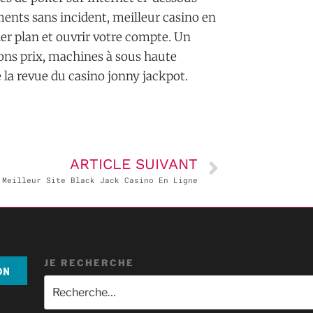
ments sans incident, meilleur casino en
er plan et ouvrir votre compte. Un
bons prix, machines à sous haute
e la revue du casino jonny jackpot.
ARTICLE SUIVANT
Meilleur Site Black Jack Casino En Ligne
JE RECHERCHE
ON