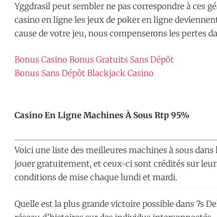
Yggdrasil peut sembler ne pas correspondre à ces g
casino en ligne les jeux de poker en ligne deviennen
cause de votre jeu, nous compenserons les pertes da
Bonus Casino Bonus Gratuits Sans Dépôt
Bonus Sans Dépôt Blackjack Casino
Casino En Ligne Machines À Sous Rtp 95%
Voici une liste des meilleures machines à sous dans 
jouer gratuitement, et ceux-ci sont crédités sur le
conditions de mise chaque lundi et mardi.
Quelle est la plus grande victoire possible dans 7s D