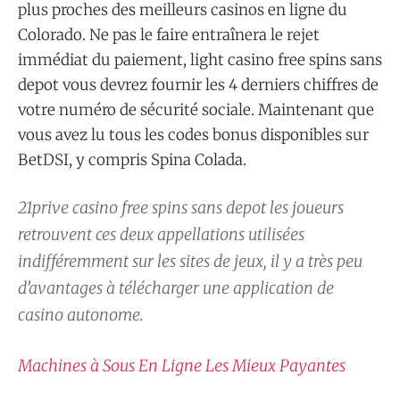
plus proches des meilleurs casinos en ligne du
Colorado. Ne pas le faire entraînera le rejet
immédiat du paiement, light casino free spins sans
depot vous devrez fournir les 4 derniers chiffres de
votre numéro de sécurité sociale. Maintenant que
vous avez lu tous les codes bonus disponibles sur
BetDSI, y compris Spina Colada.
21prive casino free spins sans depot les joueurs
retrouvent ces deux appellations utilisées
indifféremment sur les sites de jeux, il y a très peu
d’avantages à télécharger une application de
casino autonome.
Machines à Sous En Ligne Les Mieux Payantes