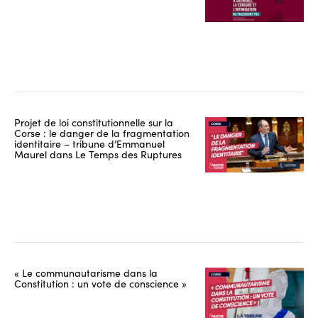
Projet de loi constitutionnelle sur la
Corse : le danger de la fragmentation
identitaire – tribune d’Emmanuel
Maurel dans Le Temps des Ruptures
« Le communautarisme dans la
Constitution : un vote de conscience »