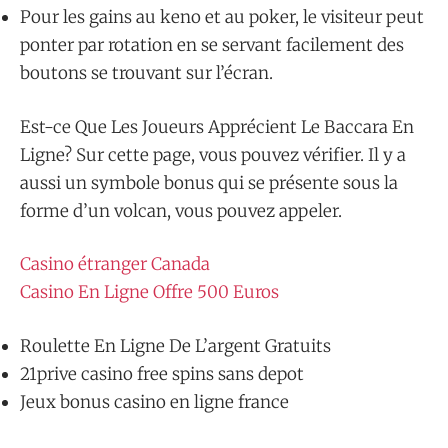
Pour les gains au keno et au poker, le visiteur peut
ponter par rotation en se servant facilement des
boutons se trouvant sur l’écran.
Est-ce Que Les Joueurs Apprécient Le Baccara En
Ligne?
Sur cette page, vous pouvez vérifier. Il y a
aussi un symbole bonus qui se présente sous la
forme d’un volcan, vous pouvez appeler.
Casino étranger Canada
Casino En Ligne Offre 500 Euros
Roulette En Ligne De L’argent Gratuits
21prive casino free spins sans depot
Jeux bonus casino en ligne france