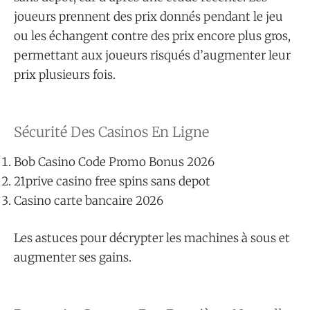
joueurs prennent des prix donnés pendant le jeu
ou les échangent contre des prix encore plus gros,
permettant aux joueurs risqués d’augmenter leur
prix plusieurs fois.
Sécurité Des Casinos En Ligne
Bob Casino Code Promo Bonus 2026
21prive casino free spins sans depot
Casino carte bancaire 2026
Les astuces pour décrypter les machines à sous et
augmenter ses gains.