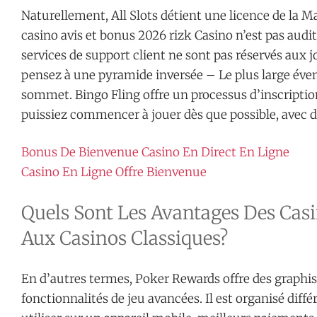
Naturellement, All Slots détient une licence de la
casino avis et bonus 2026 rizk Casino n’est pas aud
services de support client ne sont pas réservés aux 
pensez à une pyramide inversée – Le plus large éven
sommet. Bingo Fling offre un processus d’inscriptio
puissiez commencer à jouer dès que possible, avec 
Bonus De Bienvenue Casino En Direct En Ligne
Casino En Ligne Offre Bienvenue
Quels Sont Les Avantages Des Cas
Aux Casinos Classiques?
En d’autres termes, Poker Rewards offre des graphis
fonctionnalités de jeu avancées. Il est organisé diffé