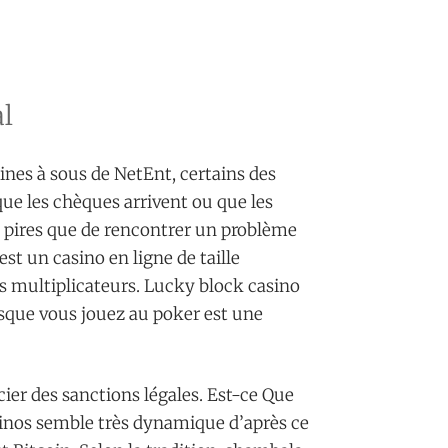
l
ines à sous de NetEnt, certains des
ue les chèques arrivent ou que les
s pires que de rencontrer un problème
est un casino en ligne de taille
 multiplicateurs. Lucky block casino
rsque vous jouez au poker est une
ier des sanctions légales. Est-ce Que
sinos semble très dynamique d’après ce