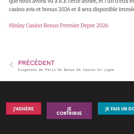
que nous avons vu à ICE cette année, et l’un d’eux es
casino avis et bonus 2026 et il sera disponible imm
Ninlay Casino Bonus Premier Depot 2026
PRÉCÉDENT
Exigences De Paris De Bonus De Casino En Ligne
J'ADHÈRE
JE
JE FAIS UN D
CONTRIBUE