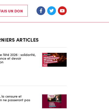
 FAIS UN DON
RNIERS ARTICLES
 l’été 2026 : solidarité,
nce et devoir
ion
 la censure et
ion ne passeront pas