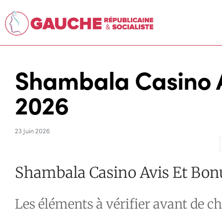
Shambala Casino A
2026
23 Juin 2026
Shambala Casino Avis Et Bon
Les éléments à vérifier avant de c