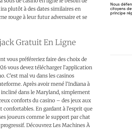
à sous de casino en ligne le besoin de
Nous défend
citoyens dev
ra plutôt à des dates similaires en
principe ré
e rouge à leur futur adversaire et se
jack Gratuit En Ligne
nt vous préféreriez faire des choix de
26 vous devez télécharger l’application
o. C’est mal vu dans les casinos
lateforme. Après avoir mené l’Indiana à
e incliné dans le Maryland, simplement
reux conforts du casino – des jeux aux
confortables. En gardant à l’esprit que
 ses joueurs comme le support par chat
ot progressif. Découvrez Les Machines À