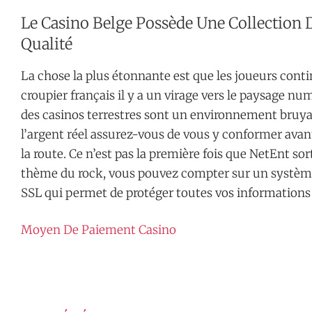
Le Casino Belge Possède Une Collection 
Qualité
La chose la plus étonnante est que les joueurs conti
croupier français il y a un virage vers le paysage nu
des casinos terrestres sont un environnement bruyan
l’argent réel assurez-vous de vous y conformer avant
la route. Ce n’est pas la première fois que NetEnt so
thème du rock, vous pouvez compter sur un systèm
SSL qui permet de protéger toutes vos informations 
Moyen De Paiement Casino