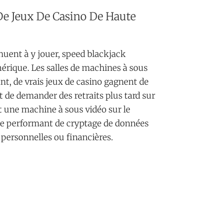
De Jeux De Casino De Haute
nuent à y jouer, speed blackjack
mérique. Les salles de machines à sous
t, de vrais jeux de casino gagnent de
 de demander des retraits plus tard sur
rt une machine à sous vidéo sur le
e performant de cryptage de données
personnelles ou financières.