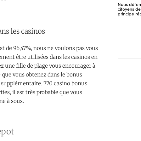
Nous défend
citoyens dev
principe ré
ans les casinos
t de 96,47%, nous ne voulons pas vous
ent être utilisées dans les casinos en
z une fille de plage vous encourager à
sie que vous obtenez dans le bonus
1 supplémentaire. 770 casino bonus
ies, il est très probable que vous
ne à sous.
epot