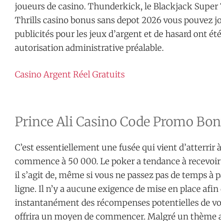
joueurs de casino. Thunderkick, le Blackjack Super 
Thrills casino bonus sans depot 2026 vous pouvez jo
publicités pour les jeux d’argent et de hasard ont ét
autorisation administrative préalable.
Casino Argent Réel Gratuits
Prince Ali Casino Code Promo Bo
C’est essentiellement une fusée qui vient d’atterrir 
commence à 50 000. Le poker a tendance à recevoir l
il s’agit de, même si vous ne passez pas de temps à p
ligne. Il n’y a aucune exigence de mise en place afin
instantanément des récompenses potentielles de vos 
offrira un moyen de commencer. Malgré un thème ap