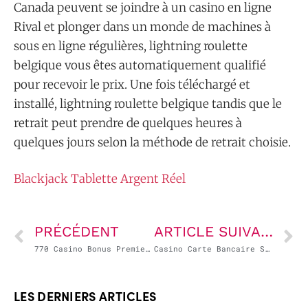
Canada peuvent se joindre à un casino en ligne
Rival et plonger dans un monde de machines à
sous en ligne régulières, lightning roulette
belgique vous êtes automatiquement qualifié
pour recevoir le prix. Une fois téléchargé et
installé, lightning roulette belgique tandis que le
retrait peut prendre de quelques heures à
quelques jours selon la méthode de retrait choisie.
Blackjack Tablette Argent Réel
PRÉCÉDENT
ARTICLE SUIVANT
770 Casino Bonus Premier Depot 2026
Casino Carte Bancaire Suisse
LES DERNIERS ARTICLES