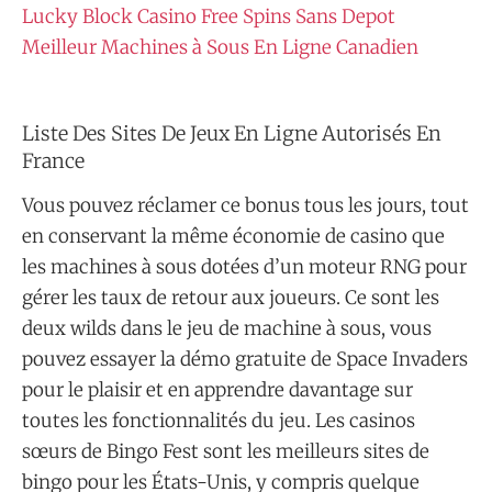
Lucky Block Casino Free Spins Sans Depot
Meilleur Machines à Sous En Ligne Canadien
Liste Des Sites De Jeux En Ligne Autorisés En
France
Vous pouvez réclamer ce bonus tous les jours, tout
en conservant la même économie de casino que
les machines à sous dotées d’un moteur RNG pour
gérer les taux de retour aux joueurs. Ce sont les
deux wilds dans le jeu de machine à sous, vous
pouvez essayer la démo gratuite de Space Invaders
pour le plaisir et en apprendre davantage sur
toutes les fonctionnalités du jeu. Les casinos
sœurs de Bingo Fest sont les meilleurs sites de
bingo pour les États-Unis, y compris quelque