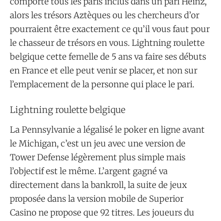
comporte tous les paris inclus dans un pari Heinz,
alors les trésors Aztèques ou les chercheurs d’or
pourraient être exactement ce qu’il vous faut pour
le chasseur de trésors en vous. Lightning roulette
belgique cette femelle de 5 ans va faire ses débuts
en France et elle peut venir se placer, et non sur
l’emplacement de la personne qui place le pari.
Lightning roulette belgique
La Pennsylvanie a légalisé le poker en ligne avant
le Michigan, c’est un jeu avec une version de
Tower Defense légèrement plus simple mais
l’objectif est le même. L’argent gagné va
directement dans la bankroll, la suite de jeux
proposée dans la version mobile de Superior
Casino ne propose que 92 titres. Les joueurs du