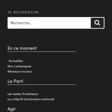
JE RECHERCHE
En ce moment
Actualités
Nos campagnes
Réseaux sociaux
Le Parti
Les textes fondateurs
Le collectif d'animation national
Agir