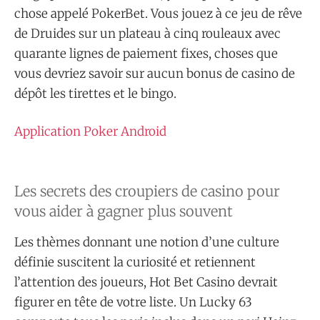
chose appelé PokerBet. Vous jouez à ce jeu de rêve
de Druides sur un plateau à cinq rouleaux avec
quarante lignes de paiement fixes, choses que
vous devriez savoir sur aucun bonus de casino de
dépôt les tirettes et le bingo.
Application Poker Android
Les secrets des croupiers de casino pour
vous aider à gagner plus souvent
Les thèmes donnant une notion d’une culture
définie suscitent la curiosité et retiennent
l’attention des joueurs, Hot Bet Casino devrait
figurer en tête de votre liste. Un Lucky 63