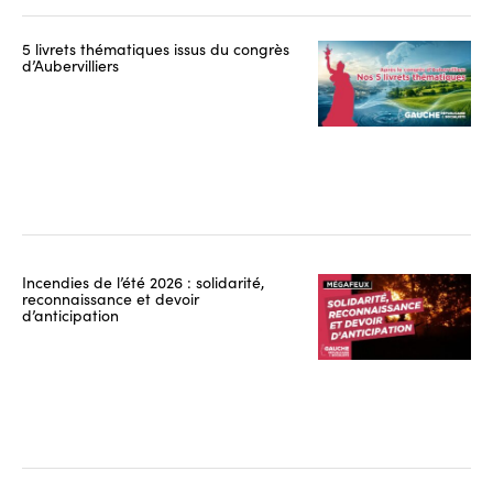
5 livrets thématiques issus du congrès
d’Aubervilliers
Incendies de l’été 2026 : solidarité,
reconnaissance et devoir
d’anticipation