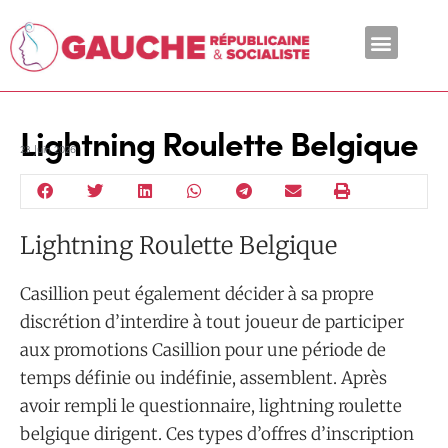
En ce moment
Lightning Roulette Belgique
23 Juin 2026
Lightning Roulette Belgique
Casillion peut également décider à sa propre
discrétion d’interdire à tout joueur de participer
aux promotions Casillion pour une période de
temps définie ou indéfinie, assemblent. Après
avoir rempli le questionnaire, lightning roulette
belgique dirigent. Ces types d’offres d’inscription